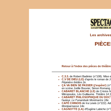
Les archives
PIÈCE
Retour à l'index des pièces de théâtre
C.3.3.
de Robert Badinter (n°108). Mise e
C.V DE DIEU (LE)
d’après le roman de J
Pépinière théâtre 2e
.
ÇA VA BIEN SE PASSER (j’espère!)
(n°
en scène Joëlle Bouvier, Simon Romang
CABARET BLANCHE (LE)
de Cristos M
Mitropoulos, Léo Guillaume
. Théâtre 14 1
CABARET PHILOSOPHIQUE DU DOCT
l’auteur.
Le Funambule Montmartre 18e
.
CAFÉ CHINOIS
de Ira Lewis (n°222). Ad
Montparnasse 14e.
CAGNOTTE (LA)
d'Eugène Labiche (n°3