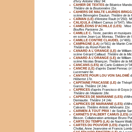
d'Ivry Antoine Vitez 94
.
CAHIER DE TEXTES
de Béatrice Mandop
Théâtre de la Boutonnière 11e
.
CAHIERS DE MALTE LAURIDS BRIGGE
scène Bérengère Dautun.
Th
éâ
tre de la
CAÏMAN (LE)
d'Antoine Rault (n°250). 
CALIGULA
d’Albert Camus (n°547). Mis
CAMÉLÉONS D'ACHILLE (LES)
. Mise
Bouffes Parisiens 2e.
CAMILLE C.
Texte, paroles et musiques 
en scène Jean-Luc Moreau.
Th
éâ
tre de 
CAMILLE CONTRE CLAUDEL
(n°465).
CAMPAGNE (LA)
(n°561) de Martin Cri
Théâtre du Rond-Point 8e.
CANARD A L'ORANGE (LE)
de William
scène Gérard Caillaud.
Th
éâ
tre de la Mi
CANARD À L’ORANGE (LE)
de William
scène Nicolas Briançon
. Théâtre de la M
CANCANS (LES)
de Carlo Goldoni (n°34
CANCRE (LE)
d’après Daniel Pennac (n°
Lucernaire 6e
.
CANTATE POUR LOU VON SALOMÉ
d
Hébertot 17e
.
CAPITAINE FRACASSE (LE)
de Théophi
Garcia.
Th
éâ
tre 14 14e
.
CAPRICES
d'après Francisco di Goya (
Th
éâ
tre de l'Atalante 18e
.
CAPRICES DE MARIANNE (LES)
d'Alfr
Demiautte.
Th
éâ
tre 14 14e.
CAPRICES DE MARIANNE (LES)
d’Alfr
Calvario.
Théâtre Artistic Athévains 11e.
CARMEN À TOUT PRIX !
de Sophie Sar
CARNETS D’ALBERT CAMUS (LES)
(n
Bisson. Collaboration artistique Bruno Pu
CARTE DU TEMPS (LA)
de Naomi Walla
CARTES DU POUVOIR (LES)
d'après F
Chollat, Anne Jeanvoine et Francis Lombr