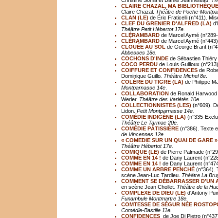
Christine Soma et Daniel Jeanneteau.
Th
CLAIRE CHAZAL, MA BIBLIOTHÈQUE
Claire Chazal.
Théâtre de Poche-Montpa
CLAN (LE)
de Éric Fraticelli (n°411). Mi
CLEF DU GRENIER D'ALFRED (LA)
d'
Th
éâ
tre Petit Hébertot 17e.
CLÉRAMBARD
de Marcel Aymé (n°289-
CLÉRAMBARD
de Marcel Aymé (n°443).
CLOUÉE AU SOL
de George Brant (n°48
Abbesses 18e.
COCHONS D'INDE
de Sébastien Thiéry
COCO PERDU
de Louis Guilloux (n°213
COIFFURE ET CONFIDENCES
de Robe
Dominique Guillo
. Théâtre Michel 8e
.
COLÈRE DU TIGRE (LA)
de Philippe Ma
Montparnasse 14e
.
COLLABORATION
de Ronald Harwood (
Werler.
Th
éâ
tre des Variétés 10e
.
COLLECTIONNISTES (LES)
(n°609). D
Lidon.
Petit Montparnasse 14e.
COMÉDIE INDIGÈNE (LA)
(n°335-Exclus
Th
éâ
tre Le Tarmac 20e.
COMÉDIE PÂTISSIÈRE
(n°386). Texte e
de Vincennes 12e
.
« COMEDIE SUR UN QUAI DE GARE »
Th
éâ
tre Hébertot 17e.
COMIQUE (LE)
de Pierre Palmade (n°29
COMME EN 14 !
de Dany Laurent (n°228
COMME EN 14 !
de Dany Laurent (n°474
COMME UN ARBRE PENCHÉ
(n°364). 
scène Jean-Luc Tardieu.
Th
éâ
tre La Bru
COMMENT SE DÉBARRASSER D'UN 
en scène Jean Chollet
. Th
éâ
tre de la Hu
COMPLEXE DE DIEU (LE)
d'Antony Pui
Funambule Montmartre 18e.
COMTESSE DE SÉGUR NÉE ROSTOP
Comédie-Bastille 11e.
CONFIDENCES
de Joe Di Pietro (n°43