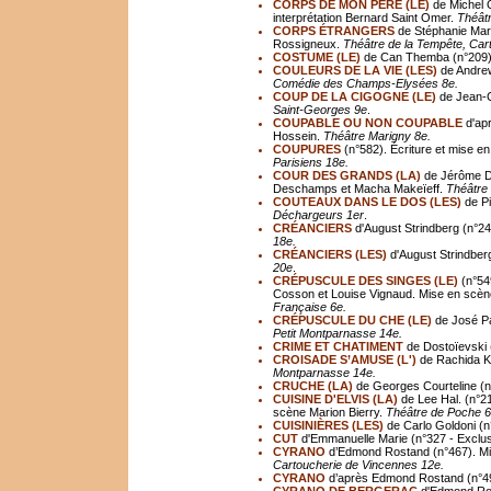
CORPS DE MON PÈRE (LE)
de Michel O
interprétation Bernard Saint Omer.
Théâtr
CORPS ÉTRANGERS
de Stéphanie March
Rossigneux.
Th
éâ
tre de la Tempête, Ca
COSTUME (LE)
de Can Themba (n°209).
COULEURS DE LA VIE (LES)
de Andrew
Comédie des Champs-Elysées 8e.
COUP DE LA CIGOGNE (LE)
de Jean-C
Saint-Georges 9e
.
COUPABLE OU NON COUPABLE
d'apr
Hossein.
Th
éâ
tre Marigny 8e.
COUPURES
(n°582). Écriture et mise e
Parisiens 18e.
COUR DES GRANDS (LA)
de Jérôme D
Deschamps et Macha Makeïeff.
Théâtre 
COUTEAUX DANS LE DOS (LES)
de P
Déchargeurs 1er
.
CRÉANCIERS
d'August Strindberg (n°24
18e.
CRÉANCIERS (LES)
d'August Strindberg
20e
.
CRÉPUSCULE DES SINGES (LE)
(n°54
Cosson et Louise Vignaud. Mise en scèn
Française 6e.
CRÉPUSCULE DU CHE (LE)
de José Pa
Petit Montparnasse 14e.
CRIME ET CHATIMENT
de Dostoïevski 
CROISADE S’AMUSE (L')
de Rachida Kh
Montparnasse 14e.
CRUCHE (LA)
de Georges Courteline (n
CUISINE D'ELVIS (LA)
de Lee Hal. (n°2
scène Marion Bierry.
Th
éâ
tre de Poche 6
CUISINIÈRES (LES)
de Carlo Goldoni (n
CUT
d'Emmanuelle Marie (n°327 - Exclusi
CYRANO
d’Edmond Rostand (n°467). M
Cartoucherie de Vincennes 12e.
CYRANO
d’après Edmond Rostand (n°49