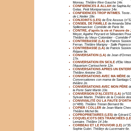
Moreau
. Théâtre Rive Gauche 14e
.
CONFIDENCES À ALLAH
de Saphia Azz
Gelas.
Petit Montparnasse 14e.
CONFIDENCES TROP INTIMES
. Texte
de L'Atelier 18e.
CONJOINTS (LES)
de Éric Assous (n°3
CONSEIL DE FAMILLE
de Amanda Sther
Spillemaecker.
Comédie de Paris 9e.
CONTRE, d’après la vie et l’œuvre d
Meyer, Agathe Peyrard et Sébastien Pou
Théâtre du Vieux-Colombier - Comédie-F
CONTREBASSE (LA)
de Patrick Süskind
Ferran.
Th
éâ
tre Marigny - Salle Popesco
CONTREBASSE (LA)
de Patrick Süskin
Réjane 9e
.
CONVERSATION (LA)
de Jean d'Ormess
17e
.
CONVERSATION EN SICILE
d'Elio Vitt
l'Aquarium Cartoucherie 12e.
CONVERSATIONS APRES UN ENTER
Th
éâ
tre Antoine 10e
.
CONVERSATIONS AVEC MA MÈRE
de 
Conversationes con mama
de Santiago C
théâtre 2e
.
CONVERSATIONS AVEC MON PÈRE
de
la Porte Saint Martin 10e.
CONVERSION D’ALCESTE (LA)
(n°533)
Sylvain Martin.
Théâtre de la Croisée des 
CONVIVIALITÉ OU LA FAUTE D’ORT
(n°489).
Théâtre Tristan Bernard 8e
.
COPIER / COLLER
de Jean-Marie Chevre
Th
éâ
tre Michel 8e.
COPROPRIETAIRES (LES)
de Gérard Da
COQUELICOTS DES TRANCHÉES (LE
Lemaire
. Th
éâ
tre 14 14e.
CORBEAU ET LE POUVOIR (LE)
(n°35
Sophie Gubri.
Th
éâ
tre du Lucernaire 6e
.