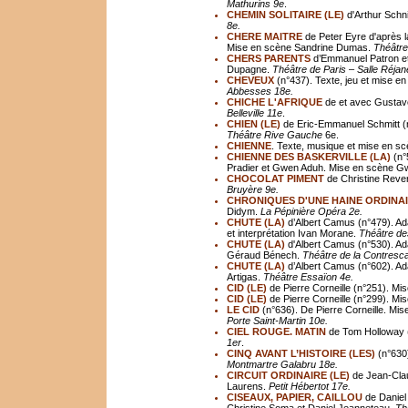
Mathurins 9e
.
CHEMIN SOLITAIRE (LE)
d'Arthur Schn
8e.
CHERE MAITRE
de Peter Eyre d'après 
Mise en scène Sandrine Dumas.
Th
éâ
tr
CHERS PARENTS
d’Emmanuel Patron et
Dupagne.
Théâtre de Paris – Salle Réjan
CHEVEUX
(n°437). Texte, jeu et mise en
Abbesses 18e.
CHICHE L'AFRIQUE
de et avec Gustave
Belleville 11e
.
CHIEN (LE)
de Eric-Emmanuel Schmitt (
Théâtre Rive Gauche
6e.
CHIENNE
. Texte, musique et mise en s
CHIENNE DES BASKERVILLE (LA)
(n°
Pradier et Gwen Aduh. Mise en scène G
CHOCOLAT PIMENT
de Christine Reve
Bruyère 9e.
CHRONIQUES D'UNE HAINE ORDINA
Didym.
La Pépinière Opéra 2e.
CHUTE (LA)
d’Albert Camus (n°479). Ad
et interprétation Ivan Morane.
Théâtre de
CHUTE (LA)
d'Albert Camus (n°530). Ad
Géraud Bénech.
Théâtre de la Contresc
CHUTE (LA)
d’Albert Camus (n°602). Ad
Artigas.
Théâtre Essaïon 4e.
CID (LE)
de Pierre Corneille (n°251). M
CID (LE)
de Pierre Corneille (n°299). M
LE CID
(n°636). De Pierre Corneille. M
Porte Saint-Martin 10e.
CIEL ROUGE. MATIN
de Tom Holloway 
1er
.
CINQ AVANT L’HISTOIRE (LES)
(n°630
Montmartre Galabru 18e.
CIRCUIT ORDINAIRE (LE)
de Jean-Clau
Laurens.
Petit Hébertot 17e.
CISEAUX, PAPIER, CAILLOU
de Daniel