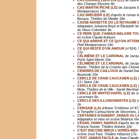
CAS EDUARD EINSTEIN (LE)
de Laure
des Champs-Élysées 8e
.
CAS MARTIN PICHE (LE)
de Jacques M
Montparnasse 14e.
CAS SNEIJDER (LE)
d’après le roman d
Bezace
. Théâtre de l’Atelier 18e
.
CASSE-NOISETTE OU LE ROYAUME D
Adaptation Johanna Boyé et Élisabeth V
du Vieux-Colombier 6e.
CE PERE QUE J'AIMAIS MALGRE TO
en scène Claude Aufaure.
CE QUI ARRIVE ET CE QU'ON ATTEN
Petit Montparnasse 14e.
CE QUI RESTE D’UN AMOUR
(n°624). 
17e
.
CÉLIMÈNE ET LE CARDINAL
de Jacqu
Porte Saint-Martin 10e.
CÉLIMÈNE ET LE CARDINAL
de Jacque
Martin.
Théâtre de la Croisée des Chemi
CENDRES DE CAILLOUX
de Daniel Dan
Boussole 10e
.
CERCLE DE CRAIE CAUCASIEN (LE)
(
13 / Seine 13e
.
CERCLE DE CRAIE CAUCASIEN (LE)
(
Mota.
Théâtre de la Ville - Sarah Bernhar
CERCLE DE WHITECHAPEL (LE)
de Ju
Lucernaire 6e
.
CERCLE DES ILLUSIONNISTES (LE)
(n
2e
.
CERISAIE (LA)
d’Anton Tchékhov (n°471
la Tempête-Cartoucherie de Vincennes, 
CERTAINES N’AVAIENT JAMAIS VU L
Adaptation et mise en scène Béatrice Vin
CÉSAR, FANNY, MARIUS
d'après les œ
Francis Huster.
Th
éâ
tre Antoine 10e.
C’EST ENCORE MIEUX L’APRÈS-MIDI
scène José Paul
. Théâtre Hébertot 17e
.
C’EST JAMAIS FACILE
de Jean-Claude 