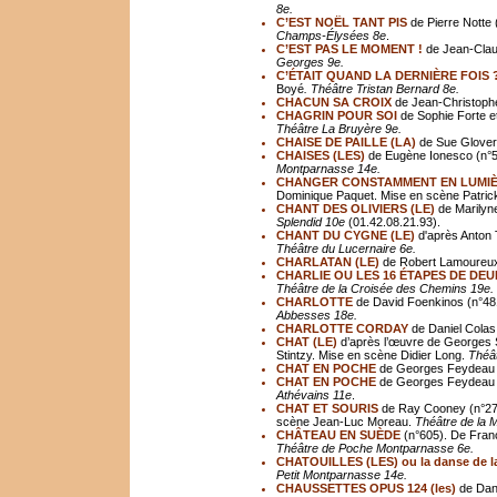
8e.
C’EST NOËL TANT PIS
de Pierre Notte
Champs-Élysées 8e
.
C’EST PAS LE MOMENT !
de Jean-Clau
Georges 9e.
C’ÉTAIT QUAND LA DERNIÈRE FOIS 
Boyé
. Théâtre Tristan Bernard 8e.
CHACUN SA CROIX
de Jean-Christophe
CHAGRIN POUR SOI
de Sophie Forte et
Théâtre La Bruyère 9e.
CHAISE DE PAILLE (LA)
de Sue Glover
CHAISES (LES)
de Eugène Ionesco (n°5
Montparnasse 14e.
CHANGER CONSTAMMENT EN LUMIÈ
Dominique Paquet. Mise en scène Patric
CHANT DES OLIVIERS (LE)
de Marilyne
Splendid 10e
(01.42.08.21.93).
CHANT DU CYGNE (LE)
d'après Anton 
Th
éâ
tre du Lucernaire 6e.
CHARLATAN (LE)
de Robert Lamoureux 
CHARLIE OU LES 16 ÉTAPES DE DEU
Théâtre de la Croisée des Chemins 19e.
CHARLOTTE
de David Foenkinos (n°481
Abbesses 18e.
CHARLOTTE CORDAY
de Daniel Colas
CHAT (LE)
d’après l’œuvre de Georges Si
Stintzy. Mise en scène Didier Long.
Théât
CHAT EN POCHE
de Georges Feydeau (n
CHAT EN POCHE
de Georges Feydeau (
Athévains 11e
.
CHAT ET SOURIS
de Ray Cooney (n°275
scène Jean-Luc Moreau.
Th
éâ
tre de la 
CHÂTEAU EN SUÈDE
(n°605). De Fran
Théâtre de Poche Montparnasse 6e.
CHATOUILLES (LES) ou la danse de la
Petit Montparnasse 14e.
CHAUSSETTES OPUS 124 (les)
de Dan