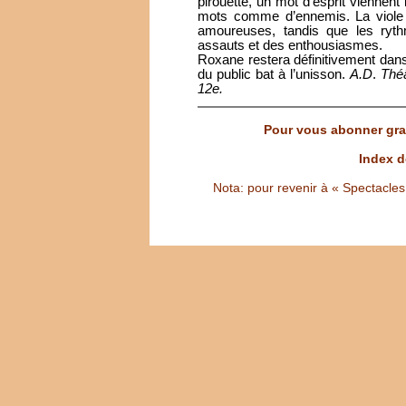
pirouette, un mot d’esprit viennent 
mots comme d’ennemis. La viole 
amoureuses, tandis que les ryth
assauts et des enthousiasmes.
Roxane restera définitivement dans
du public bat à l’unisson.
A.D
.
Théâ
12e.
Pour vous abonner grat
Index d
Nota: pour revenir à « Spectacles S