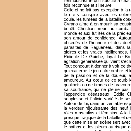
l’enthousiasme qu’il suscite à c
fois reconnue et si neuve.
Celle-ci ne fait pas exception à la
le rire y conspire avec les colère
coule, les fumées de la bataille ob
Cyrano aime à en mourir sa cousin
benêt. Christian meurt au combat
monde et aux futilités de la précie
son amour de confidence. Autour
obsédés de l’honneur et des due
parasites de Ragueneau, dans la 
gloires et les vraies intelligences
Ridicule De Guiche, loyal Le Br
agitation généralisée qui vient s’é
Tout concourt à donner à voir ce 
qu’exacerbe le jeu entre ombre et l
de la passion et de la douleur, 
amoureux. Au cœur de ce tourbillo
quolibets ou de tirades de bravoure
sa souffrance, qui ne pleure pas
l’appendice désastreux. Eddie 
souplesse et l’infinie variété de s
Autour de lui, dans un véritable esp
la verdeur réjouissante des neuf
rôles masculins et féminins. A la f
presque tragique de la bataille et 
que cette mise en scène sert ave
le pathos et les pleurs au risque 