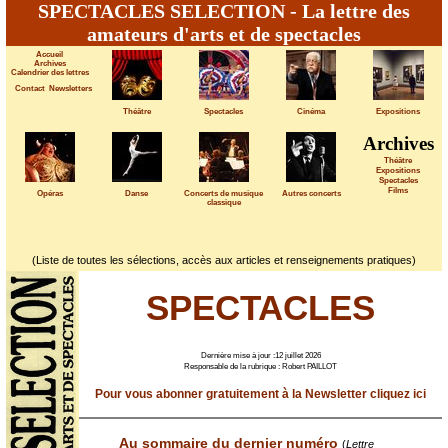
SPECTACLES SELECTION
- La lettre des
amateurs d'arts et de spectacles
Accueil
Archives
Calendrier des lettres
Contact
Newsletters
Théâtre
Spectacles
Cinéma
Expositions
Archives
Théâtre
Expositions
Spectacles
Films
Opéras
Danse
Concerts de musique
Autres concerts
classique
(Liste de toutes les sélections, accès aux articles et renseignements pratiques)
SPECTACLES
Dernière mise à jour :12 juillet 2026
Responsable de la rubrique : Robert PAILLOT
Pour vous abonner gratuitement à la Newsletter cliquez ici
Au sommaire du dernier numéro
(
Lettre