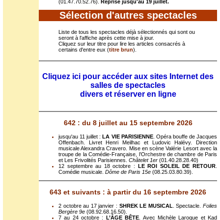
(01.47.70.52.76).
Reprise jusqu'au 19 juillet.
Sélection d'autres spectacles
Liste de tous les spectacles déjà sélectionnés qui sont ou
seront à l'affiche après cette mise à jour.
Cliquez sur leur titre pour lire les articles consacrés à
certains d'entre eux (
titre brun
).
Cliquez ici pour accéder aux sites Internet des
salles de spectacles
divers et réserver en ligne
642 : du 8 juillet au 15 septembre 2026
jusqu'au 11 juillet :
LA VIE PARISIENNE
. Opéra bouffe de Jacques
Offenbach. Livret Henri Meilhac et Ludovic Halévy. Direction
musicale Alexandra Cravero. Mise en scène Valérie Lesort avec la
troupe de la Comédie-Française, l’Orchestre de chambre de Paris
et Les Frivolités Parisiennes.
Châtelet 1er
(01.40.28.28.40)
12 septembre au 18 octobre :
LE ROI SOLEIL DE RETOUR
.
Comédie musicale.
Dôme de Paris 15e
(08.25.03.80.39).
643 et suivants : à partir du 16 septembre 2026
2 octobre au 17 janvier :
SHREK LE MUSICAL
. Spectacle.
Folies
Bergère 9e
(08.92.68.16.50).
7 au 24 octobre :
L’ÂGE BÊTE
. Avec Michèle Laroque et Kad