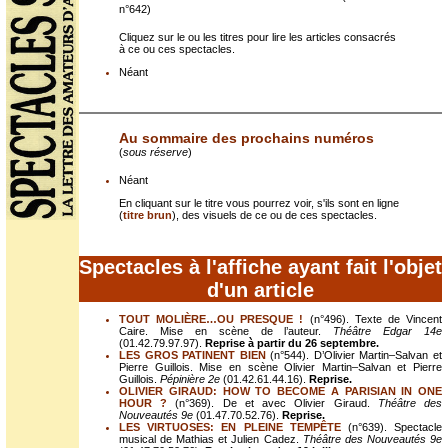
n°642)
Cliquez sur le ou les titres pour lire les articles consacrés
à ce ou ces spectacles.
Néant
Au sommaire des prochains numéros
(
sous réserve
)
Néant
En cliquant sur le titre vous pourrez voir, s'ils sont en ligne
(
titre brun
), des visuels de ce ou de ces spectacles.
Spectacles à l'affiche ayant fait l'objet
d'un article
TOUT MOLIÈRE…OU PRESQUE !
(n°496). Texte de Vincent
Caire. Mise en scène de l’auteur.
Théâtre Edgar 14e
(01.42.79.97.97).
Reprise à partir du 26 septembre.
LES GROS PATINENT BIEN
(n°544). D’Olivier Martin–Salvan et
Pierre Guillois. Mise en scène Olivier Martin–Salvan et Pierre
Guillois.
Pépinière 2e
(01.42.61.44.16).
Reprise.
OLIVIER GIRAUD: HOW TO BECOME A PARISIAN IN ONE
HOUR ?
(n°369). De et avec Olivier Giraud.
Théâtre des
Nouveautés 9e
(01.47.70.52.76).
Reprise.
LES VIRTUOSES: EN PLEINE TEMPÊTE
(n°639). Spectacle
musical de Mathias et Julien Cadez.
Théâtre des Nouveautés 9e