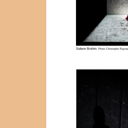
Suliane Brahim.
Photo Christophe Raynau