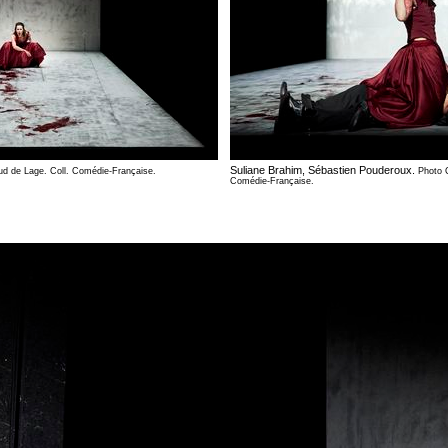
Suliane Brahim, Sébastien Pouderoux.
d de Lage. Coll. Comédie-Française.
Photo 
Comédie-Française.