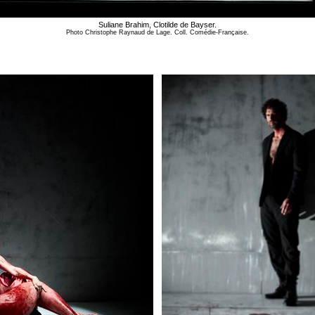
Suliane Brahim, Clotilde de Bayser.
Photo Christophe Raynaud de Lage. Coll. Comédie-Française.