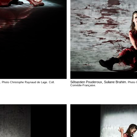
m.
Sébastien Pouderoux, Suliane Brahim.
Photo Christophe Raynaud de Lage. Coll.
Photo 
Comédie-Française.