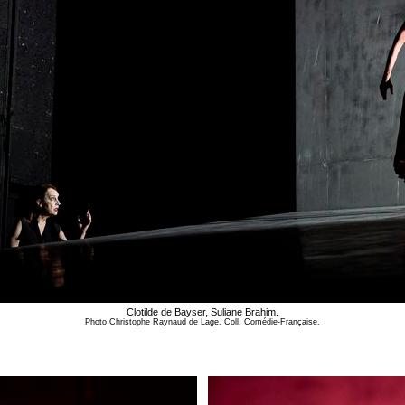
Clotilde de Bayser, Suliane Brahim.
Photo Christophe Raynaud de Lage. Coll. Comédie-Française.