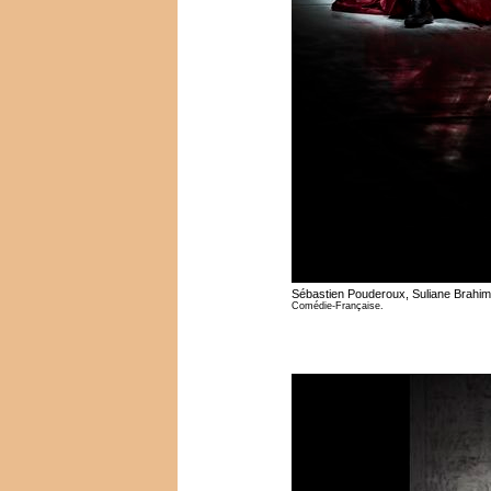
Sébastien Pouderoux, Suliane Brahi
Comédie-Française.