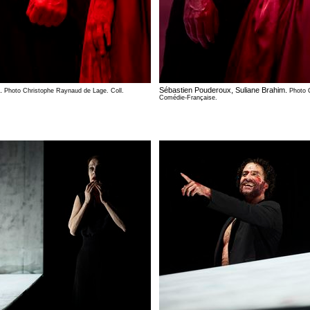
m.
Sébastien Pouderoux, Suliane Brahim.
Photo Christophe Raynaud de Lage. Coll.
Photo 
Comédie-Française.