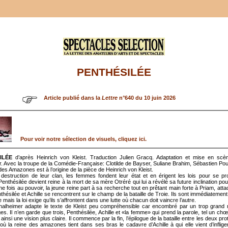
PENTHÉSILÉE
Article publié dans la
Lettre
n°640 du 10 juin 2026
Pour voir notre sélection de visuels, cliquez ici.
ILÉE
d’après Heinrich von Kleist. Traduction Julien Gracq. Adaptation et mise en scè
. Avec la troupe de la Comédie-Française: Clotilde de Bayser, Suliane Brahim, Sébastien Po
es Amazones est à l’origine de la pièce de Heinrich von Kleist.
 destruction de leur clan, les femmes fondent leur état et en érigent les lois pour se p
nthésilée devient reine à la mort de sa mère Otréré qui lui a révélé sa future inclination pour 
ne fois au pouvoir, la jeune reine part à sa recherche tout en prêtant main forte à Priam, atta
thésilée et Achille se rencontrent sur le champ de la bataille de Troie. Ils sont immédiatement a
e mais la loi exige qu’ils s’affrontent dans une lutte où chacun doit vaincre l’autre.
halheimer adapte le texte de Kleist peu compréhensible car encombré par un trop grand
s. Il n’en garde que trois, Penthésilée, Achille et «la femme» qui prend la parole, tel un chœ
 ainsi une vision plus claire. Il commence par la fin, l’épilogue de la bataille entre les deux pr
t où la reine des amazones tient dans ses bras le cadavre d’Achille à qui elle vient d’inflig