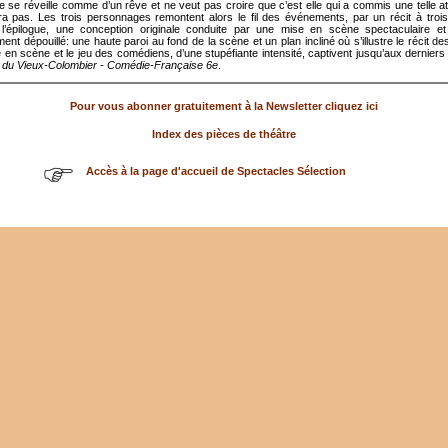
lle se réveille comme d’un rêve et ne veut pas croire que c’est elle qui a commis une telle atr
ra pas. Les trois personnages remontent alors le fil des événements, par un récit à troi
 l’épilogue, une conception originale conduite par une mise en scène spectaculaire e
ment dépouillé: une haute paroi au fond de la scène et un plan incliné où s’illustre le récit d
 en scène et le jeu des comédiens, d’une stupéfiante intensité, captivent jusqu’aux dernier
e du Vieux-Colombier - Comédie-Française 6e
.
Pour vous abonner gratuitement à la Newsletter cliquez ici
Index des pièces de théâtre
Accès à la page d'accueil de Spectacles Sélection