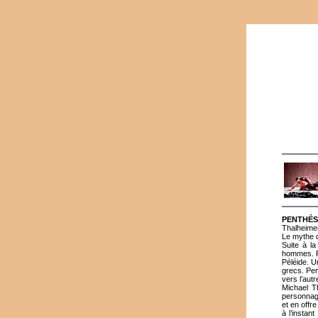
PENTHÉS
Thalheimer
Le mythe d
Suite à la
hommes. Pe
Péléide. U
grecs. Pen
vers l’autr
Michael T
personnage
et en offre
à l’instan