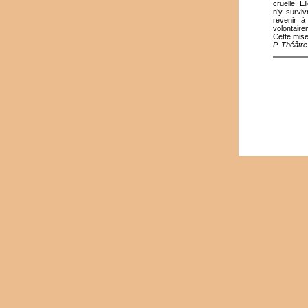
cruelle. E
n’y surviv
revenir à
volontaire
Cette mise
P. Théâtr