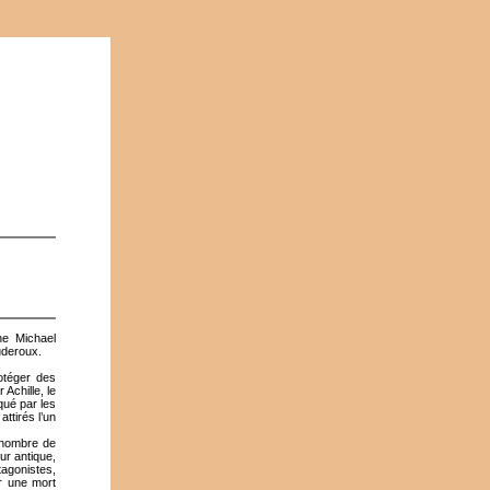
ne Michael
uderoux.
rotéger des
Achille, le
qué par les
ttirés l’un
 nombre de
ur antique,
otagonistes,
er une mort