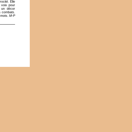
ocité. Elle
s voix pour
t un décor
es combats.
s mots.
M-P