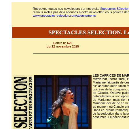
Retrouvez toutes nos newsletters sur notre site
Spectacles Sélectio
Si vous n'êtes pas déjà abonnés à cette newsletter, vous pouvez deman
www.spectacles-selection.com/abonnements
Lettre n° 625
du 12 novembre 2025
LES CAPRICES DE MA
Mittelstedt, Pierre Hurel,
Marianne fait partie de ce
elle assume cette union a
qui rêve de la conquérir, 
de Claudio. Octave plaid
naturellement à son époux
de Marianne, mais rien n
Marianne décide de se ven
au moment où Claudio eng
Dans ce drame romantique 
de la séduction dans la s
costumes. Le décor astucie