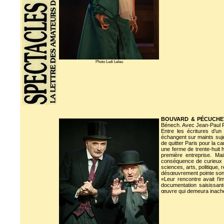
Photo Ludi Leleu
BOUVARD & PÉCUCHE
Bénech. Avec Jean-Paul Fa
Entre les écritures d’u
échangent sur maints sujet
de quitter Paris pour la c
une ferme de trente-huit h
première entreprise. Ma
conséquence de curieux tr
sciences, arts, politique,
désœuvrement pointe sont
«Leur rencontre avait l’
documentation saisissant
œuvre qui demeura inach