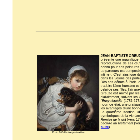
JEAN-BAPTISTE GREUZE
présente une magnifique e
reproductions de ses œuv
connu pour ses peintures d
Le parcours est composé 
intime». C’est ainsi que d
dans les Salons des portr
Dès ses débuts à Paris, en
traduire l’âme humaine et 
celui de ses filles, l’air gra
Greuze est animé par les
d’allaitement, suivant le
l’
Encyclopédie
(1751-1772)
nourrice était une pratiq
les avantages d’une bonn
La quatrième section, 
symboliques de la vie famil
Remise de la dot
(vers 17
Lecture du testament
(ve
suite
).
Photo © Collection particulière