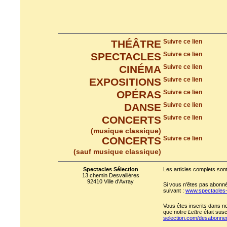
THÉÂTRE
Suivre ce lien
SPECTACLES
Suivre ce lien
CINÉMA
Suivre ce lien
EXPOSITIONS
Suivre ce lien
OPÉRAS
Suivre ce lien
DANSE
Suivre ce lien
CONCERTS
Suivre ce lien
(musique classique)
CONCERTS
Suivre ce lien
(sauf musique classique)
Spectacles Sélection
Les articles complets sont
13 chemin Desvallières
92410 Ville d'Avray
Si vous n'êtes pas abonné 
suivant :
www.spectacles
Vous êtes inscrits dans n
que notre
Lettre
était susc
selection.com/desabonn