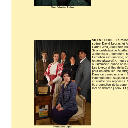
Photo Sébastien Toubon
SILENT POOL. La reine
scène David Legras et Ax
Carla Girod, Axel Stein-Ku
Si la célébrissime Agatha
authentique-, comment ne
L’émotion est unanime, on
femme disparaît»,
meurtre
ou simulée? -quand on la r
Les joyeux drilles de la 
pour en dérouler une intr
Dans ce canevas à la «Her
incompétence, sa jeune en
et souffle des réponses. 
être complice de la superc
mal de divorce juteux. Et po
Photo David Oghia