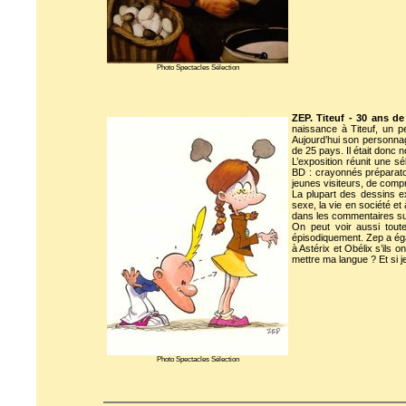
Photo Spectacles Sélection
ZEP. Titeuf - 30 ans de
naissance à Titeuf, un p
Aujourd’hui son personnag
de 25 pays. Il était donc 
L’exposition réunit une s
BD : crayonnés préparatoi
jeunes visiteurs, de com
La plupart des dessins ex
sexe, la vie en société et
dans les commentaires sur 
On peut voir aussi toute
épisodiquement. Zep a éga
à Astérix et Obélix s’ils 
mettre ma langue ? Et si j
Photo Spectacles Sélection