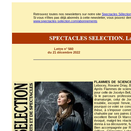
Retrouvez toutes nos newsletters sur notre site
Spectacles Sélectio
Si vous n'êtes pas déjà abonnés à cette newsletter, vous pouvez deman
www.spectacles-selection.com/abonnements
Lettre n° 560
du 21 décembre 2022
FLAMMES DE SCIENCE
Lebocey, Roxane Driay, B
Après Flammes de science 
pour celle de Jocelyn Bell,
Si le parcours professi
dramaturgie, celui de Jo
troublée, excepté l’envi
pourquoi ce volet se conc
thèse, à s’imposer comm
chahutée par ses paires à 
excellent Benoit Di Marc
évoqué, malgré les réactio
donna à sa découverte, fu
Bien accompagnée par Roxa