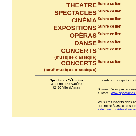
THÉÂTRE
Suivre ce lien
SPECTACLES
Suivre ce lien
CINÉMA
Suivre ce lien
EXPOSITIONS
Suivre ce lien
OPÉRAS
Suivre ce lien
DANSE
Suivre ce lien
CONCERTS
Suivre ce lien
(musique classique)
CONCERTS
Suivre ce lien
(sauf musique classique)
Spectacles Sélection
Les articles complets sont
13 chemin Desvallières
92410 Ville d'Avray
Si vous n'êtes pas abonné 
suivant :
www.spectacles
Vous êtes inscrits dans n
que notre
Lettre
était susc
selection.com/desabonn