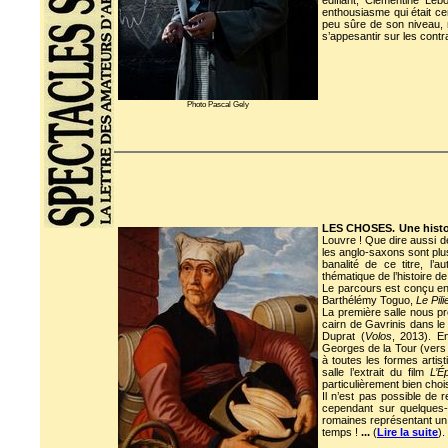
édifiant, Clémentine Le
enthousiasme qui était ce
peu sûre de son niveau, 
s’appesantir sur les contra
Photo Pascal Gely
LES CHOSES. Une histoi
Louvre ! Que dire aussi de
les anglo-saxons sont plu
banalité de ce titre, l
thématique de l’histoire de
Le parcours est conçu en 
Barthélémy Toguo,
Le Pil
La première salle nous pr
cairn de Gavrinis dans le
Duprat (
Volos
, 2013). E
Georges de la Tour (vers 
à toutes les formes artist
salle l’extrait du film
L’É
particulièrement bien chois
Il n’est pas possible de 
cependant sur quelques-u
romaines représentant u
temps !
...
(
Lire la suite
).