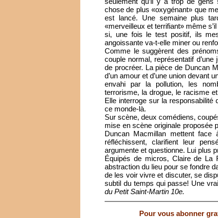
seulement qu’il y a trop de gens s
chose de plus «oxygénant» que mett
est lancé. Une semaine plus ta
«merveilleux et terrifiant» même s’i
si, une fois le test positif, ils m
angoissante va-t-elle miner ou renfor
Comme le suggèrent des prénoms r
couple normal, représentatif d’une
de procréer. La pièce de Duncan Mac
d’un amour et d’une union devant u
envahi par la pollution, les nom
terrorisme, la drogue, le racisme et
Elle interroge sur la responsabilité
ce monde-là.
Sur scène, deux comédiens, coupés 
mise en scène originale proposée 
Duncan Macmillan mettent face à
réfléchissent, clarifient leur pe
argumente et questionne. Lui plus 
Équipés de micros, Claire de La R
abstraction du lieu pour se fondre 
de les voir vivre et discuter, se dis
subtil du temps qui passe! Une vra
du Petit Saint-Martin 10e.
Pour vous abonner gratu