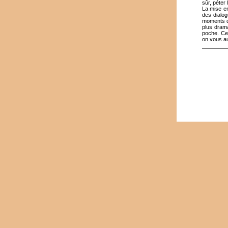
sûr, péter
La mise en
des dialog
moments d’
plus dram
poche. Cet
on vous a