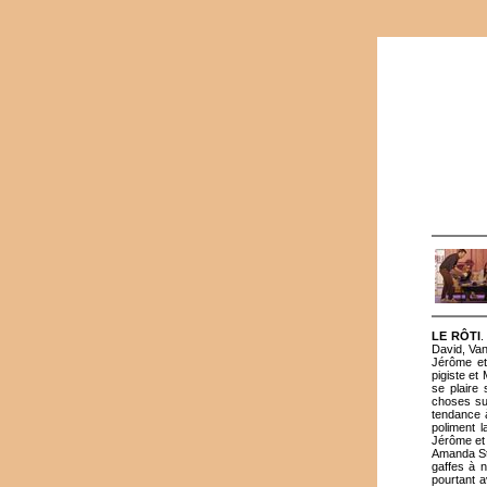
LE RÔTI
.
David, Va
Jérôme et
pigiste et
se plaire 
choses sur
tendance à
poliment l
Jérôme et 
Amanda Sth
gaffes à n
pourtant a