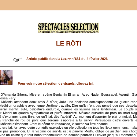
LE RÔTI
Article publié dans la
Lettre
n°631 du 4 février 2026
Pour voir notre sélection de visuels, cliquez ici.
 D’Amanda Sthers. Mise en scène Benjamin Elharrar. Avec Nader Boussadel, Valentin Gia
nessa Fery.
 Mélanie attendent deux amis à dîner, Julie une ancienne correspondante de guerre reco
 Medhi un graphiste avec lequel Jérôme travaille. Dire qu’ils n’ont pas pensé que ces deux-là
serait mentir. Julie, célibataire endurcie, cumule les liaisons sans lendemain. Le couple 
 Medhi un quadra sympathique et plutôt introverti. Mélanie surveille de près un mari bla
 s’exprimer sans filtre, ce qu’il fait dès l’apéritif. Au moment d’apporter le plat principal, M
a tranche de rôti de porc que Jérôme s’apprête à lui servir. Persuadés d’être ouverts e
Mélanie s’étonnent. C’est le début de l’escalade, la soirée va être chaude!
ers fait fort avec cette comédie explosive où elle collectionne tous les lieux communs, mal
e pas prononcer. Et la victime ce soir-là est le pauvre Medhi, obligé de justifier ses choix
vec un calme que tout bobo franchouillard de souche pourrait lui envier jusqu’au moment où 