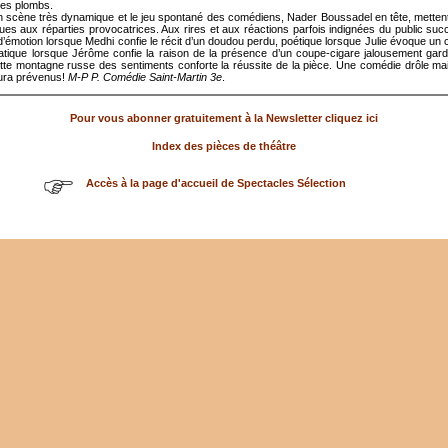
 les plombs.
 scène très dynamique et le jeu spontané des comédiens, Nader Boussadel en tête, metten
ues aux réparties provocatrices. Aux rires et aux réactions parfois indignées du public su
émotion lorsque Medhi confie le récit d’un doudou perdu, poétique lorsque Julie évoque un c
atique lorsque Jérôme confie la raison de la présence d’un coupe-cigare jalousement gar
te montagne russe des sentiments conforte la réussite de la pièce. Une comédie drôle ma
ura prévenus!
M-P P. Comédie Saint-Martin 3e
.
Pour vous abonner gratuitement à la Newsletter cliquez ici
Index des pièces de théâtre
Accès à la page d'accueil de Spectacles Sélection