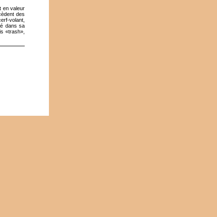
t en valeur
ccèdent des
erf-volant,
dé dans sa
is «trash»,