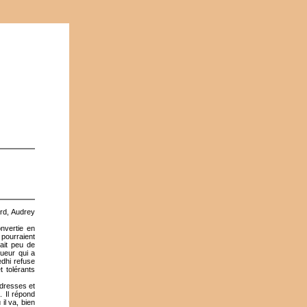
rd, Audrey
nvertie en
 pourraient
sait peu de
gueur qui a
edhi refuse
t tolérants
adresses et
. Il répond
il va, bien