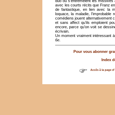
duo où s’entremêlent les missives 
avec les courts récits que Franz en
de fantastique, en lien avec la mo
loquace, la maladie, l’improbable
comédiens jouent alternativement ce
et sans affect qu’ils emploient po
encore, parce qu’on voit se dessi
écrivain.
Un moment vraiment intéressant à
6e
.
Pour vous abonner gratu
Index d
Accès à la page d'