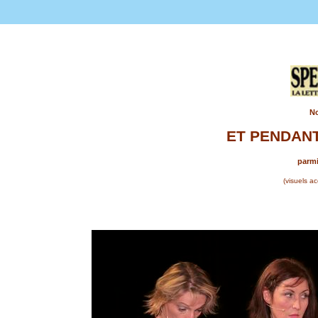
No
ET PENDANT
parmi
(visuels a