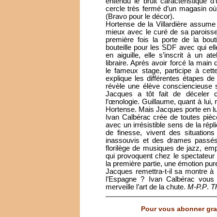
entendu le bruit caractéristique 
cercle très fermé d’un magasin où 
(Bravo pour le décor).
Hortense de la Villardière assume t
mieux avec le curé de sa paroisse 
première fois la porte de la bo
bouteille pour les SDF avec qui ell
en aiguille, elle s’inscrit à un at
libraire. Après avoir forcé la ma
le fameux stage, participe à cett
explique les différentes étapes d
révèle une élève consciencieuse sau
Jacques a tôt fait de déceler c
l’œnologie. Guillaume, quant à lui,
Hortense. Mais Jacques porte en lui
Ivan Calbérac crée de toutes pièc
avec un irrésistible sens de la r
de finesse, vivent des situation
inassouvis et des drames passés
florilège de musiques de jazz, e
qui provoquent chez le spectateur
la première partie, une émotion pu
Jacques remettra-t-il sa montre à l
l’Espagne ? Ivan Calbérac vous o
merveille l’art de la chute.
M-P.P
.
T
Pour vous abonner grat