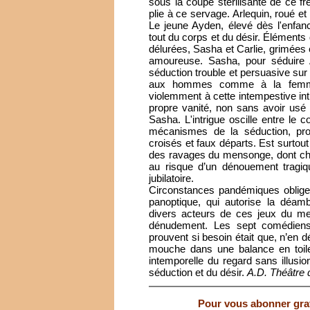
sous la coupe stérilisante de ce f
plie à ce servage. Arlequin, roué et
Le jeune Ayden, élevé dès l'enfan
tout du corps et du désir. Éléments 
délurées, Sasha et Carlie, grimées 
amoureuse. Sasha, pour séduire A
séduction trouble et persuasive su
aux hommes comme à la femme. 
violemment à cette intempestive int
propre vanité, non sans avoir usé
Sasha. L'intrigue oscille entre le c
mécanismes de la séduction, pro
croisés et faux départs. Est surto
des ravages du mensonge, dont ch
au risque d’un dénouement tragique.
jubilatoire.
Circonstances pandémiques obligent
panoptique, qui autorise la déamb
divers acteurs de ces jeux du me
dénudement. Les sept comédiens,
prouvent si besoin était que, n’en dé
mouche dans une balance en toile 
intemporelle du regard sans illusi
séduction et du désir.
A.D.
Théâtre 
Pour vous abonner gratu