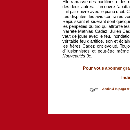
Elle ramasse des partitions et les
des deux autres. L’un ouvre l’abatt
finit par suivre avec le piano droit. C
Les disputes, les avis contraires v
Réjouissant et sidérant sont quelque
les péripéties du trio qui affronte l
n’arrête Mathias Cadez, Julien Cad
vaut de jouer avec le feu, inondati
véritable feu d’artifice, son et écl
les frères Cadez ont évolué. Toujou
d’illusionnistes et peut-être mêm
Nouveautés 9e
.
Pour vous abonner gratu
Inde
Accès à la page d'