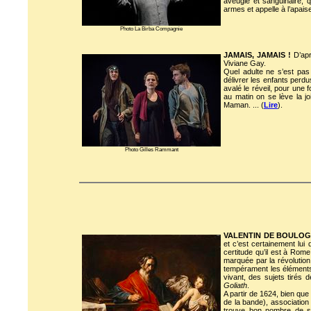
aveugle et sanguinaire, 
armes et appelle à l’apaise
Photo La Birba Compagnie
JAMAIS, JAMAIS !
D’apr
Viviane Gay.
Quel adulte ne s’est pas
délivrer les enfants perdu
avalé le réveil, pour une 
au matin on se lève la j
Maman. ... (
Lire
).
Photo Gilles Rammant
VALENTIN DE BOULOGNE
et c’est certainement lu
certitude qu’il est à Rom
marquée par la révolutio
tempérament les éléments 
vivant, des sujets tirés d
Goliath
.
A partir de 1624, bien que 
de la bande), association
trouve bon nombre de se