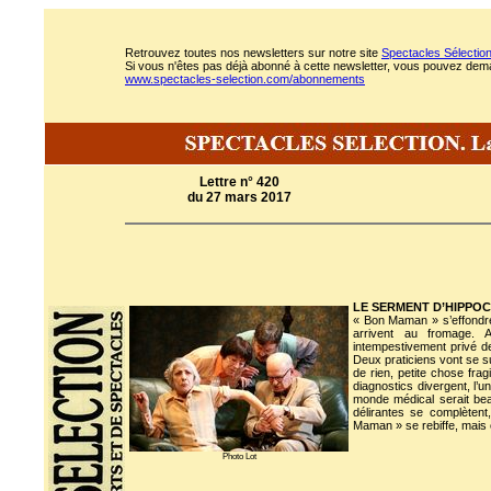
Retrouvez toutes nos newsletters sur notre site
Spectacles Sélectio
Si vous n'êtes pas déjà abonné à cette newsletter, vous pouvez demand
www.spectacles-selection.com/abonnements
Lettre n° 420
du 27 mars 2017
LE SERMENT D’HIPPO
« Bon Maman » s’effondre 
arrivent au fromage. 
intempestivement privé de 
Deux praticiens vont se su
de rien, petite chose fr
diagnostics divergent, l’u
monde médical serait bea
délirantes se complètent
Maman » se rebiffe, mais on 
Photo Lot