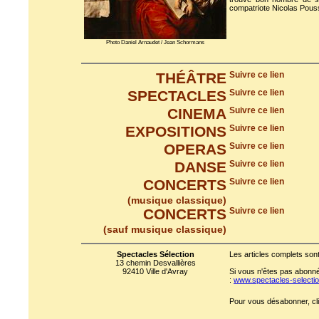
compatriote Nicolas Pous
Photo Daniel Arnaudet / Jean Schormans
THÉÂTRE
Suivre ce lien
SPECTACLES
Suivre ce lien
CINEMA
Suivre ce lien
EXPOSITIONS
Suivre ce lien
OPERAS
Suivre ce lien
DANSE
Suivre ce lien
CONCERTS
Suivre ce lien
(musique classique)
CONCERTS
Suivre ce lien
(sauf musique classique)
Spectacles Sélection
Les articles complets sont
13 chemin Desvallières
92410 Ville d'Avray
Si vous n'êtes pas abonné 
:
www.spectacles-select
Pour vous désabonner, cli