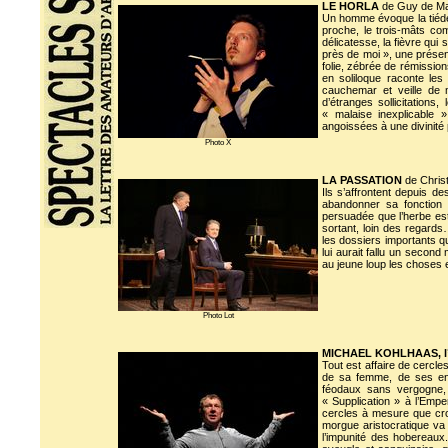
LE HORLA
de Guy de Mau
Un homme évoque la tiéde
proche, le trois-mâts c
délicatesse, la fièvre qui
près de moi », une présen
folie, zébrée de rémissions
en soliloque raconte les
cauchemar et veille de m
d’étranges sollicitations
« malaise inexplicable 
angoissées à une divinité p
Photo X
LA PASSATION
de Christ
Ils s’affrontent depuis d
abandonner sa fonction 
persuadée que l’herbe est
sortant, loin des regard
les dossiers importants qu
lui aurait fallu un second
au jeune loup les choses es
Photo Lot
MICHAEL KOHLHAAS, l’
Tout est affaire de cercl
de sa femme, de ses enf
féodaux sans vergogne, q
« Supplication » à l’Empe
cercles à mesure que croi
morgue aristocratique va
l’impunité des hobereaux.