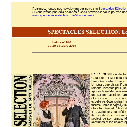
Retrouvez toutes nos newsletters sur notre site
Spectacles Sélectio
Si vous n'êtes pas déjà abonnés à cette newsletter, vous pouvez deman
www.spectacles-selection.com/abonnements
Lettre n° 624
du 29 octobre 2025
LA JALOUSIE
de Sacha G
Costumes David Belugou. 
Fau, Gwendoline Hamon, Ge
Un petit coup de canif dan
raisons inventer pour just
apprend que Madame n’est 
une liaison malgré les pa
et commence à échafaud
excellente Gwendoline Ha
tardive. Mais la vérité, A
chez les Blondel. À bout 
« La Jalousie » fut créée
thèmes de ses écrits ave
société de son temps. Mic
costumes et les décors sp