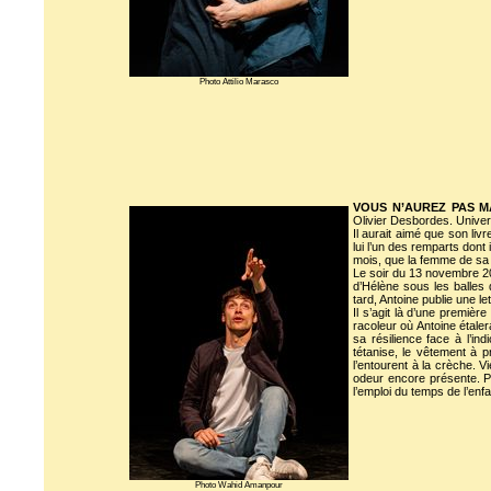
Photo Attilio Marasco
VOUS N’AUREZ PAS M
Olivier Desbordes. Unive
Il aurait aimé que son livr
lui l’un des remparts dont 
mois, que la femme de sa v
Le soir du 13 novembre 20
d’Hélène sous les balles 
tard, Antoine publie une l
Il s’agit là d’une premièr
racoleur où Antoine étale
sa résilience face à l’ind
tétanise, le vêtement à p
l’entourent à la crèche. 
odeur encore présente. Pui
l’emploi du temps de l’enf
Photo Wahid Amanpour