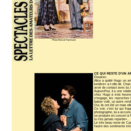
Photo Marcel Hartmann
CE QUI RESTE D’UN 
Douarec.
Alice a quitté Hugo un an 
lumière» a-t-elle dit. Ch
avoir de contact avec lui,
Aujourd’hui, il a une rel
chez Hugo à trois heures 
s’engage, les reproches f
baiser volé, un autre rendu
Oui, ils ont
été un
mais elle
Ce soir, c’est lui qui fra
photographe, lui a accumul
se produire en concert à 
tu n’es jamais repartie»…
Le très beau texte de Carl
l’autre des sentiments trè