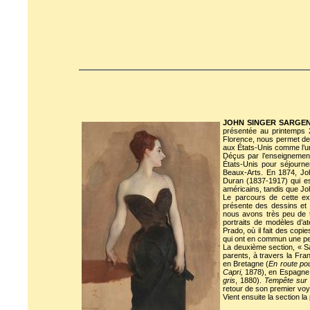
JOHN SINGER SARGEN
présentée au printemps 
Florence, nous permet de 
aux États-Unis comme l’un 
Déçus par l’enseignement 
États-Unis pour séjourner
Beaux-Arts. En 1874, Joh
Duran (1837-1917) qui est 
américains, tandis que Jo
Le parcours de cette ex
présente des dessins et p
nous avons très peu de to
portraits de modèles d’a
Prado, où il fait des copi
qui ont en commun une pein
La deuxième section, « Sa
parents, à travers la Fran
en Bretagne (
En route po
Capri,
1878), en Espagne
gris
, 1880).
Tempête sur l
retour de son premier voy
Vient ensuite la section la