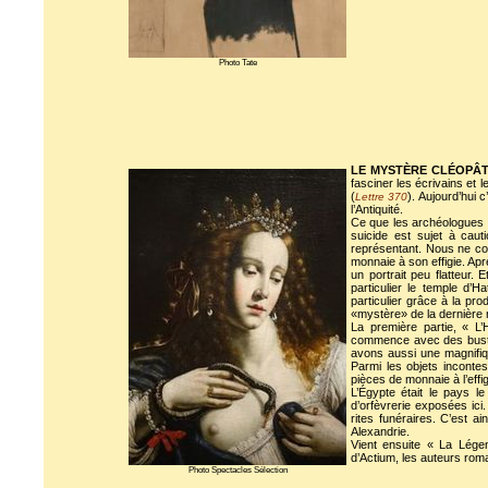
Photo Tate
LE MYSTÈRE CLÉOPÂ
fasciner les écrivains et 
(
). Aujourd’hui 
Lettre 370
l’Antiquité.
Ce que les archéologues e
suicide est sujet à caut
représentant. Nous ne co
monnaie à son effigie. Apr
un portrait peu flatteur.
particulier le temple d’H
particulier grâce à la pro
«mystère» de la dernière 
La première partie, « L’
commence avec des bustes 
avons aussi une magnifiqu
Parmi les objets inconte
pièces de monnaie à l’effig
L’Égypte était le pays 
d’orfèvrerie exposées ici
rites funéraires. C’est a
Alexandrie.
Vient ensuite « La Lége
d’Actium, les auteurs roma
Photo Spectacles Sélection