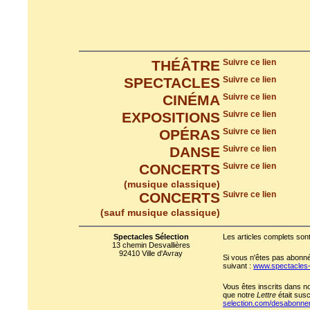
THÉÂTRE
Suivre ce lien
SPECTACLES
Suivre ce lien
CINÉMA
Suivre ce lien
EXPOSITIONS
Suivre ce lien
OPÉRAS
Suivre ce lien
DANSE
Suivre ce lien
CONCERTS
Suivre ce lien
(musique classique)
CONCERTS
Suivre ce lien
(sauf musique classique)
Spectacles Sélection
Les articles complets sont
13 chemin Desvallières
92410 Ville d'Avray
Si vous n'êtes pas abonné 
suivant :
www.spectacles
Vous êtes inscrits dans n
que notre
Lettre
était susc
selection.com/desabonn