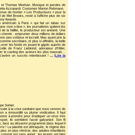
s et Thomas Meehan. Musique et paroles de
uliette Azzopardi. Costumes Marion Rebmann.
t venue de monter « Les Producteurs » pour la
de Mel Brooks, resté à l’affiche plus de six
Tony Awards.
n américain à Paris » qui fait un tabac sur
s mon crâne », les journalistes quittent les
de la faillite, le producteur est anéanti. Une
 chemin : emprunter deux millions de dollars
onc peu coûteux et lucratif, Max ayant pris la
me secrétaire, et plus si affinités, la belle
ever les fonds en jouant le gigolo auprès de
elle de Franz Liebkind, adorateur d’Hitler,
ser le casting des acteurs les plus mauvais…
 s’avère un succès retentissant !
...
(
Lire la
ppe Sohier.
 suite à la crise sanitaire que nous venons de
n a émoustillé sa plume vindicative. Il faut
isions à prendre pour éradiquer un virus très
oir, ils semblent l’avoir galvanisé. Son fil
ans, face au désastre programmé dans lequel il
re ! La planète est détraquée, le régime des
plus en plus rétrécie, des adultes infantilisés
 constat est sans appel : les jeunes ont bien