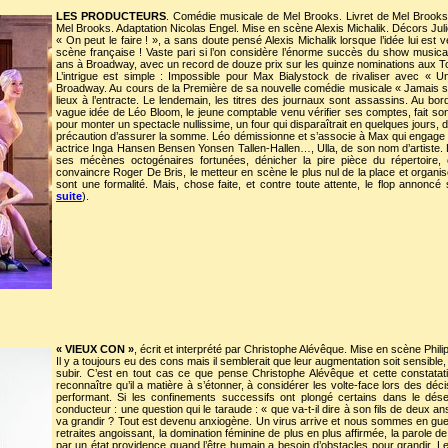
LES PRODUCTEURS
. Comédie musicale de Mel Brooks. Livret de Mel Brook
Mel Brooks. Adaptation Nicolas Engel. Mise en scène Alexis Michalik. Décors J
« On peut le faire ! », a sans doute pensé Alexis Michalik lorsque l’idée lui es
scène française ! Vaste pari si l’on considère l’énorme succès du show musical 
ans à Broadway, avec un record de douze prix sur les quinze nominations aux 
L’intrigue est simple : Impossible pour Max Bialystock de rivaliser avec « U
Broadway. Au cours de la Première de sa nouvelle comédie musicale « Jamais san
lieux à l’entracte. Le lendemain, les titres des journaux sont assassins. Au bord 
vague idée de Léo Bloom, le jeune comptable venu vérifier ses comptes, fait son
pour monter un spectacle nullissime, un four qui disparaîtrait en quelques jours, d
précaution d’assurer la somme. Léo démissionne et s’associe à Max qui engage com
actrice Inga Hansen Bensen Yonsen Tallen-Hallen…, Ulla, de son nom d’artiste. L
ses mécènes octogénaires fortunées, dénicher la pire pièce du répertoire, c
convaincre Roger De Bris, le metteur en scène le plus nul de la place et organi
sont une formalité. Mais, chose faite, et contre toute attente, le flop annoncé
suite
).
« VIEUX CON »
, écrit et interprété par Christophe Alévêque. Mise en scène Phili
Il y a toujours eu des cons mais il semblerait que leur augmentation soit sensible,
subir. C’est en tout cas ce que pense Christophe Alévêque et cette constatatio
reconnaître qu’il a matière à s’étonner, à considérer les volte-face lors des déc
performant. Si les confinements successifs ont plongé certains dans le désesp
conducteur : une question qui le taraude : « que va-t-il dire à son fils de deux 
va grandir ? Tout est devenu anxiogène. Un virus arrive et nous sommes en guer
retraites angoissant, la domination féminine de plus en plus affirmée, la parole de 
par un état providence quand l’être humain a besoin d’obstacles pour grandir. Le