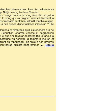
Valentine Krasnochok. Avec (en alternance)
p, Nelly Latour, Jordane Soudre.
tée, rouge comme le sang dont elle perçoit la
e le sang qui va baigner indissolublement la
 Insoutenable tentation, interdit machiavélique.
e à des crises d'une violence imprévue ? Elle
eutées et blafardes qui lui succèdent sur ce
. Séduction, charme venimeux, dégradation
 Quel que soit l'avatar de Barbe Bleue face à la
aboratrice au cocktail, la femme pulpeuse et
ttirant ou repoussant, en proie à ses propres
ent parce qu'elles sont femmes.
...
(
Lire la