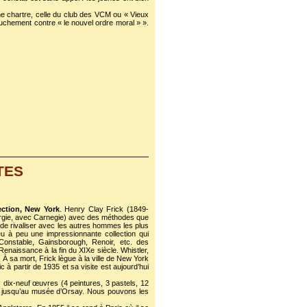
e chartre, celle du club des VCM ou « Vieux
rouchement contre « le nouvel ordre moral » ».
TES
ction, New York
. Henry Clay Frick (1849-
érurgie, avec Carnegie) avec des méthodes que
n de rivaliser avec les autres hommes les plus
 à peu une impressionnante collection qui
onstable, Gainsborough, Renoir, etc. des
enaissance à la fin du XIXe siècle. Whistler,
. À sa mort, Frick lègue à la ville de New York
 à partir de 1935 et sa visite est aujourd’hui
n, dix-neuf œuvres (4 peintures, 3 pastels, 12
ge jusqu’au musée d’Orsay. Nous pouvons les