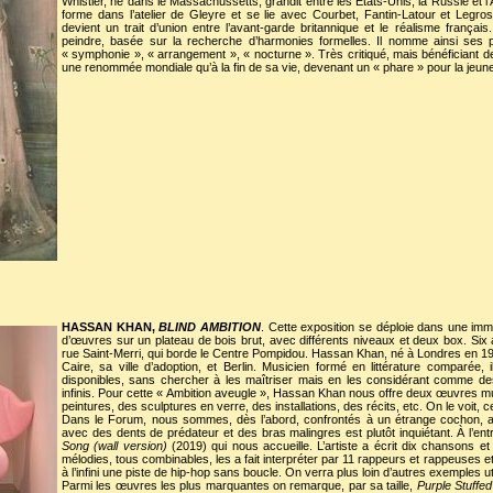
Whistler, né dans le Massachussetts, grandit entre les États-Unis, la Russie et l’A
forme dans l’atelier de Gleyre et se lie avec Courbet, Fantin-Latour et Legros.
devient un trait d’union entre l’avant-garde britannique et le réalisme françai
peindre, basée sur la recherche d’harmonies formelles. Il nomme ainsi ses
« symphonie », « arrangement », « nocturne ». Très critiqué, mais bénéficiant de
une renommée mondiale qu’à la fin de sa vie, devenant un « phare » pour la jeun
HASSAN KHAN,
BLIND AMBITION
. Cette exposition se déploie dans une immen
d’œuvres sur un plateau de bois brut, avec différents niveaux et deux box. Six a
rue Saint-Merri, qui borde le Centre Pompidou. Hassan Khan, né à Londres en 197
Caire, sa ville d’adoption, et Berlin. Musicien formé en littérature comparée, i
disponibles, sans chercher à les maîtriser mais en les considérant comme de
infinis. Pour cette « Ambition aveugle », Hassan Khan nous offre deux œuvres m
peintures, des sculptures en verre, des installations, des récits, etc. On le voit, ce
Dans le Forum, nous sommes, dès l’abord, confrontés à un étrange cochon, an
avec des dents de prédateur et des bras malingres est plutôt inquiétant. À l’entr
Song (wall version)
(2019) qui nous accueille. L’artiste a écrit dix chansons 
mélodies, tous combinables, les a fait interpréter par 11 rappeurs et rappeuses e
à l’infini une piste de hip-hop sans boucle. On verra plus loin d’autres exemples ut
Parmi les œuvres les plus marquantes on remarque, par sa taille,
Purple Stuffe