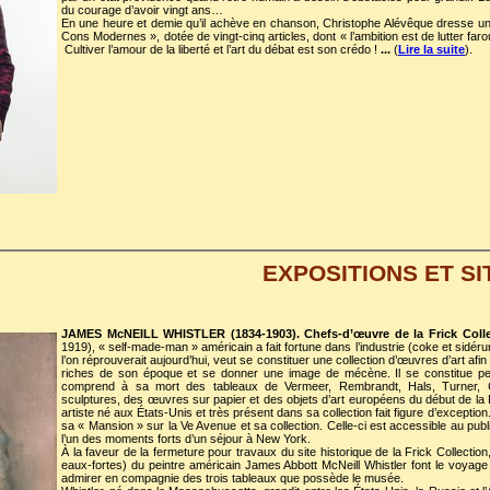
du courage d’avoir vingt ans…
En une heure et demie qu’il achève en chanson, Christophe Alévêque dresse un
Cons Modernes », dotée de vingt-cinq articles, dont « l’ambition est de lutter fa
Cultiver l’amour de la liberté et l’art du débat est son crédo !
...
(
Lire la suite
).
EXPOSITIONS ET SI
JAMES McNEILL WHISTLER (1834-1903). Chefs-d’œuvre de la Frick Colle
1919), « self-made-man » américain a fait fortune dans l’industrie (coke et sid
l’on réprouverait aujourd’hui, veut se constituer une collection d’œuvres d’art afi
riches de son époque et se donner une image de mécène. Il se constitue peu
comprend à sa mort des tableaux de Vermeer, Rembrandt, Hals, Turner, C
sculptures, des œuvres sur papier et des objets d’art européens du début de la R
artiste né aux États-Unis et très présent dans sa collection fait figure d’exception
sa « Mansion » sur la Ve Avenue et sa collection. Celle-ci est accessible au public
l’un des moments forts d’un séjour à New York.
À la faveur de la fermeture pour travaux du site historique de la Frick Collectio
eaux-fortes) du peintre américain James Abbott McNeill Whistler font le voya
admirer en compagnie des trois tableaux que possède le musée.