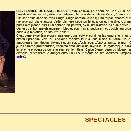
LES FEMMES DE BARBE BLEUE
. Texte et mise en scène de Lisa Guez et 
Valentine Krasnochok, Valentine Bellone, Mathilde Panis, Ninon Perez, Anne Knos
Elle est seule dans sa robe rouge, rouge comme la vie qui ne l'a pas encore quit
menace qui plane autour d'elle, derrière cette porte étrange et interdite. Comm
petite clef glacée qu'il lui a donnée en partant, avec l'interdiction de s'en servir.
Qui est cet homme étrangement bleuté, son mari si séduisant et trouble, en proi
cède à la tentation, en mourra-t-elle ?
C'est cette expérience commune que vont revivre et mimer les quatre femmes bl
plateau presque vide, où chacune raconte tour à tour « son » Barbe Bleue
amoureuse, humiliation, violence et terreur, LA clef puis LA porte, puis... la mort.
jeune femme provocatrice, l'adolescente bleue de myrtilles, la dynamique coll
lunaire, le processus de la terreur est le même. Barbe Bleue, beau ou hideux, a
démons, représente le danger enfoui au cœur même de ses victimes. Simplem
suite
).
SPECTACLES