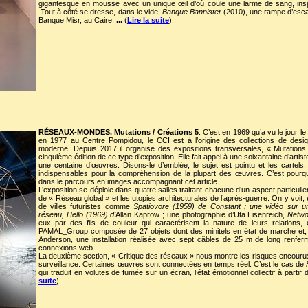
gigantesque en mousse avec un unique œil d’où coule une larme de sang, insp
Tout à côté se dresse, dans le vide,
Banque Bannister
(2010), une rampe d’escalie
Banque Misr, au Caire.
...
(
Lire la suite
).
RÉSEAUX-MONDES. Mutations / Créations 5
. C’est en 1969 qu’a vu le jour le
en 1977 au Centre Pompidou, le CCI est à l’origine des collections de desig
moderne. Depuis 2017 il organise des expositions transversales, « Mutation
cinquième édition de ce type d’exposition. Elle fait appel à une soixantaine d’arti
une centaine d’œuvres. Disons-le d’emblée, le sujet est pointu et les cartels
indispensables pour la compréhension de la plupart des œuvres. C’est pourqu
dans le parcours en images accompagnant cet article.
L’exposition se déploie dans quatre salles traitant chacune d’un aspect particu
de « Réseau global » et les utopies architecturales de l’après-guerre. On y voit
de villes futuristes comme
Spatiovore
(1959) de Constant ; une vidéo sur un 
réseau,
Hello
(1969) d’
Allan Kaprow ; une photographie d’Uta Eisenreich,
Netwo
eux par des fils de couleur qui caractérisent la nature de leurs relations,
PAMAL_Group composée de 27 objets dont des minitels en état de marche et
Anderson, une installation réalisée avec sept câbles de 25 m de long renfe
connexions web.
La deuxième section, « Critique des réseaux » nous montre les risques encourus 
surveillance. Certaines œuvres sont connectées en temps réel. C’est le cas de
qui traduit en volutes de fumée sur un écran, l’état émotionnel collectif à parti
suite
).