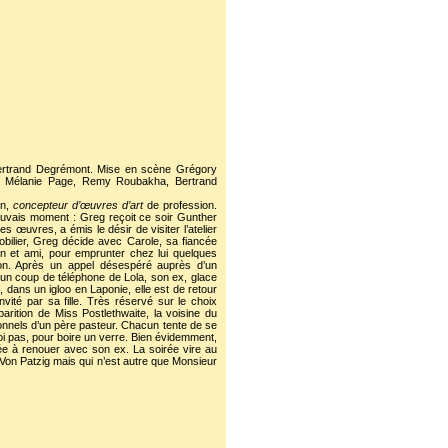
 Bertrand Degrémont. Mise en scène Grégory
ne, Mélanie Page, Remy Roubakha, Bertrand
in,
concepteur d’œuvres d’art
de profession.
auvais moment : Greg reçoit ce soir Gunther
s œuvres, a émis le désir de visiter l’atelier
mobilier, Greg décide avec Carole, sa fiancée
in et ami, pour emprunter chez lui quelques
on. Après un appel désespéré auprès d’un
 un coup de téléphone de Lola, son ex, glace
, dans un igloo en Laponie, elle est de retour
vité par sa fille. Très réservé sur le choix
arition de Miss Postlethwaite, la voisine du
tionnels d’un père pasteur. Chacun tente de se
oi pas, pour boire un verre. Bien évidemment,
dée à renouer avec son ex. La soirée vire au
Von Patzig mais qui n’est autre que Monsieur