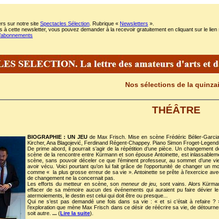
rs sur notre site
Spectacles Sélection
. Rubrique «
Newsletters
».
 à cette newsletter, vous pouvez demander à la recevoir gratuitement en cliquant sur le lien 
m/abonnements
Nos sélections de la quinza
THÉÂTRE
BIOGRAPHIE : UN JEU
de Max Frisch. Mise en scène Frédéric Bélier-Garcia
Kircher, Ana Blagojević, Ferdinand Régent-Chappey. Piano Simon Froget-Legend
De prime abord, il pourrait s’agir de la répétition d’une pièce. Un changement
scène de la rencontre entre Kürmann et son épouse Antoinette, est inlassableme
scène, sans pouvoir déceler ce que l’éminent professeur, au sommet d’une vie 
avoir vécu. Voici pourtant qu’on lui fait grâce de l’opportunité de changer un m
comme « la plus grosse erreur de sa vie ». Antoinette se prête à l’exercice a
de changement ne la concernait pas.
Les efforts du metteur en scène, son
meneur de jeu,
sont vains. Alors Kürma
effacer de sa mémoire aucun des événements qui auraient pu faire dévier le
atermoiements, le destin est celui qui doit être ou presque...
Qui ne s’est pas demandé une fois dans sa vie : « et si c’était à refaire ? 
l’exploration que mène Max Frisch dans ce désir de réécrire sa vie, de détourne
soit autre.
...
(
Lire la suite
).