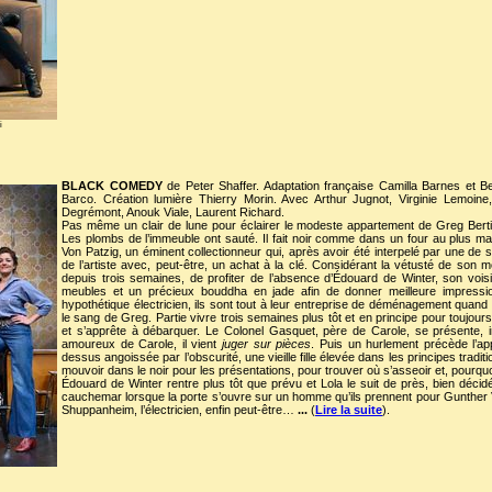
i
BLACK COMEDY
de Peter Shaffer. Adaptation française Camilla Barnes et
Barco. Création lumière Thierry Morin. Avec Arthur Jugnot, Virginie Lemoi
Degrémont, Anouk Viale, Laurent Richard.
Pas même un clair de lune pour éclairer le modeste appartement de Greg Bert
Les plombs de l’immeuble ont sauté. Il fait noir comme dans un four au plus m
Von Patzig, un éminent collectionneur qui, après avoir été interpelé par une de se
de l’artiste avec, peut-être, un achat à la clé. Considérant la vétusté de son 
depuis trois semaines, de profiter de l’absence d’Édouard de Winter, son vois
meubles et un précieux bouddha en jade afin de donner meilleure impressi
hypothétique électricien, ils sont tout à leur entreprise de déménagement quand
le sang de Greg. Partie vivre trois semaines plus tôt et en principe pour toujours
et s’apprête à débarquer. Le Colonel Gasquet, père de Carole, se présente, in
amoureux de Carole, il vient
juger sur pièces
. Puis un hurlement précède l’app
dessus angoissée par l’obscurité, une vieille fille élevée dans les principes tradi
mouvoir dans le noir pour les présentations, pour trouver où s’asseoir et, pourqu
Édouard de Winter rentre plus tôt que prévu et Lola le suit de près, bien déci
cauchemar lorsque la porte s’ouvre sur un homme qu’ils prennent pour Gunther 
Shuppanheim, l’électricien, enfin peut-être…
...
(
Lire la suite
).