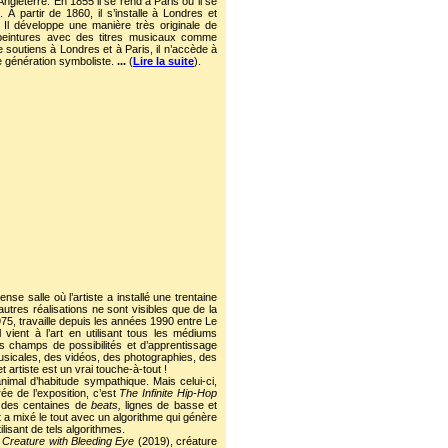
ngleterre. En 1855 il se rend à Paris où il se
 À partir de 1860, il s’installe à Londres et
s. Il développe une manière très originale de
 peintures avec des titres musicaux comme
 soutiens à Londres et à Paris, il n’accède à
e génération symboliste.
...
(
Lire la suite
).
se salle où l’artiste a installé une trentaine
utres réalisations ne sont visibles que de la
5, travaille depuis les années 1990 entre Le
l vient à l’art en utilisant tous les médiums
s champs de possibilités et d’apprentissage
usicales, des vidéos, des photographies, des
t artiste est un vrai touche-à-tout !
imal d’habitude sympathique. Mais celui-ci,
ée de l’exposition, c’est
The Infinite Hip-Hop
et des centaines de
beats,
lignes de basse et
t a mixé le tout avec un algorithme qui génère
ilisant de tels algorithmes.
d Creature with Bleeding Eye
(2019), créature