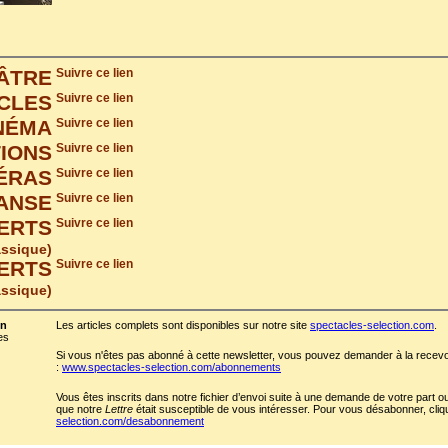
ÂTRE
Suivre ce lien
CLES
Suivre ce lien
NÉMA
Suivre ce lien
TIONS
Suivre ce lien
ÉRAS
Suivre ce lien
ANSE
Suivre ce lien
ERTS
Suivre ce lien
assique)
ERTS
Suivre ce lien
assique)
on
Les articles complets sont disponibles sur notre site
spectacles-selection.com
.
es
Si vous n'êtes pas abonné à cette newsletter, vous pouvez demander à la recevoir
:
www.spectacles-selection.com/abonnements
Vous êtes inscrits dans notre fichier d’envoi suite à une demande de votre part
que notre
Lettre
était susceptible de vous intéresser. Pour vous désabonner, cliqu
selection.com/desabonnement