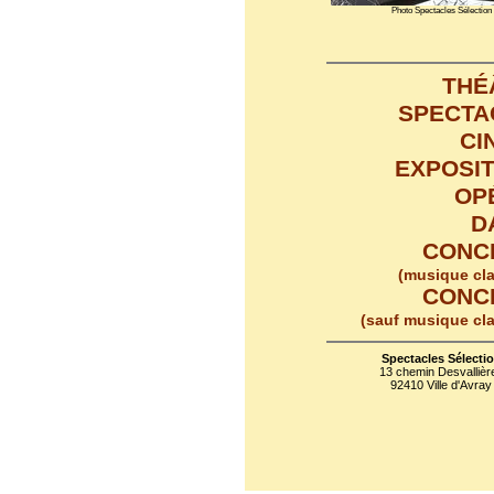
Photo Spectacles Sélection
THÉ
SPECTA
CI
EXPOSI
OP
D
CONC
(musique cl
CONC
(sauf musique cl
Spectacles Sélecti
13 chemin Desvallièr
92410 Ville d'Avray