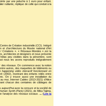
irée par une peluche à 1 euro pour enfant.
r rutilante, réplique de celle qui conduit à la
 Centre de Création industrielle (CCI). Intégré
n et d’architecture du Musée national d’Art
s / Créations ». « Réseaux-Mondes » est la
stes, architectes et designers et nous présente
, hélas peu visibles dans la pénombre, sont
oi nous les avons reproduits intégralement
lier des réseaux. On commence avec la notion
, entre autres, des maquettes de bâtiments ou
happening vidéo interactif fonctionnant en
rk
(2002), montrant des enfants reliés entre
 etc. On y trouve aussi une installation du
, au mur,
Internet Cables
(2013-2021) d’Alice
rmant chacun des centaines de câblages de
aujourd’hui avec la censure et la société de
Human Synth (Paris)
(2021), de Mika Tajima,
r de l’analyse des réseaux sociaux.
...
(
Lire la