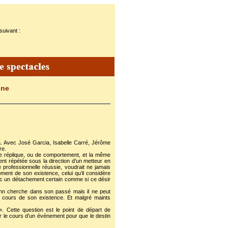
suivant :
ine
. Avec José Garcia, Isabelle Carré, Jérôme
re.
 de réplique, ou de comportement, et la même
nt répétée sous la direction d’un metteur en
professionnelle réussie, voudrait ne jamais
oment de son existence, celui qu’il considère
vec un détachement certain comme si ce désir
nn cherche dans son passé mais il ne peut
 cours de son existence. Et malgré maints
». Cette question est le point de départ de
r le cours d’un événement pour que le destin