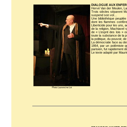
DIALOGUE AUX ENFER
Hervé Van der Meulen, Lau
Trois siècles séparent M
suspend son vol…
Une bibliothèque peuplée
dont les flammes confère
Liberticide pour les uns, 
de la religion, Machiavel
de « L’esprit des lois »
toute la substance de la 
la politique, du pouvoir, de
La démocratie face au des
1864, par un polémiste q
parisien, fut rapidement d
Le texte adapté par Mauri
Photo Laurencine Lot