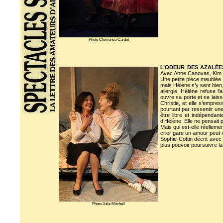
Photo Clémence Cardot
L’ODEUR DES AZALÉE
Avec Anne Canovas, Kim
Une petite pièce meublée d
mais Hélène s’y sent bien, 
allergie, Hélène refuse l’
ouvre sa porte et se lais
Christie, et elle s’empres
pourtant par ressentir une 
être libre et indépendan
d’Hélène. Elle ne pensait
Mais qui est-elle réellemen
crier gare un amour peut-êt
Sophie Cottin décrit avec
plus pouvoir poursuivre la
Photo Julie Mitchell