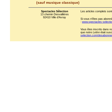
(sauf musique classique)
Spectacles Sélection
Les articles complets sont
13 chemin Desvallières
92410 Ville d'Avray
Si vous n'êtes pas abonné 
:
www.spectacles-select
Vous êtes inscrits dans n
que notre
Lettre
était susc
selection.com/desabonn