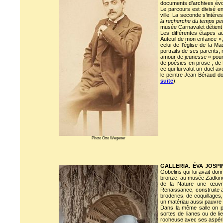
documents d’archives évoqu
Le parcours est divisé en
ville. La seconde s’intéres
la recherche du temps pe
musée Carnavalet détient l
Les différentes étapes 
Auteuil de mon enfance », u
celui de l’église de la M
portraits de ses parents,
amour de jeunesse « pour q
de poésies en prose ; de L
ce qui lui valut un duel 
le peintre Jean Béraud do
suite
).
Photo Otto Wegener
GALLERIA. ÉVA JOSPI
Gobelins qui lui avait do
bronze, au musée Zadkine. 
de la Nature une œuv
Renaissance, construite au
broderies, de coquillages
un matériau aussi pauvre
Dans la même salle on p
sortes de lianes ou de l
rocheuse avec ses aspérit