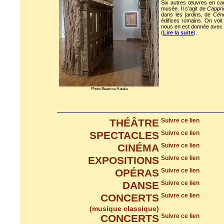
Six autres œuvres en car
musée. Il s’agit de
Cappri
dans les jardins, de
Cén
édifices romains. On voit 
nous en est donnée avec
(
Lire la suite
).
Photo Béatrice Hatala
THÉÂTRE
Suivre ce lien
SPECTACLES
Suivre ce lien
CINÉMA
Suivre ce lien
EXPOSITIONS
Suivre ce lien
OPÉRAS
Suivre ce lien
DANSE
Suivre ce lien
CONCERTS
Suivre ce lien
(musique classique)
CONCERTS
Suivre ce lien