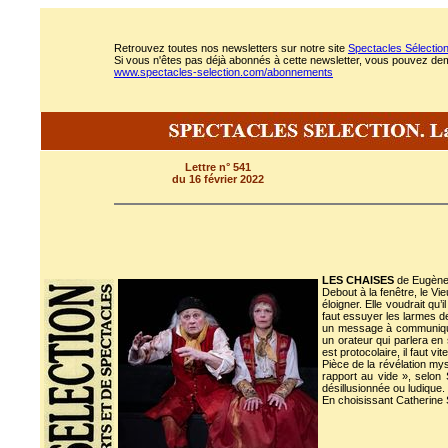
Retrouvez toutes nos newsletters sur notre site
Spectacles Sélectio
Si vous n'êtes pas déjà abonnés à cette newsletter, vous pouvez deman
www.spectacles-selection.com/abonnements
Lettre n° 541
du 16 février 2022
LES CHAISES
de Eugène 
Debout à la fenêtre, le Vie
éloigner. Elle voudrait qu’
faut essuyer les larmes de
un message à communiquer 
un orateur qui parlera en
est protocolaire, il faut 
Pièce de la révélation mys
rapport au vide », selon 
désillusionnée ou ludique.
En choisissant Catherine S