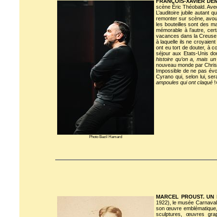
FRANÇOIS-XAVIER DEMA
scène Éric Théobald. Ave
L’auditoire jubile autant
remonter sur scène, avoue
les bouteilles sont des m
mémorable à l’autre, cert
vacances dans la Creuse, l
à laquelle ils ne croyaie
ont eu tort de douter, à 
séjour aux Etats-Unis do
histoire qu’on a, mais un 
nouveau monde par Christo
Impossible de ne pas évoqu
Cyrano qui, selon lui, se
ampoules qui ont claqué
!
Photo Bazil Hamard
MARCEL PROUST. UN 
1922), le musée Carnavale
son œuvre emblématique
sculptures, œuvres grap