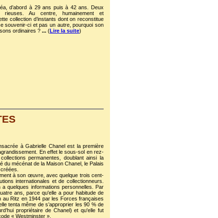
Léa, d’abord à 29 ans puis à 42 ans. Deux
u rieuses. Au centre, humainement et
te collection d’instants dont on reconstitue
 ce souvenir-ci et pas un autre, pourquoi son
 sons ordinaires ?
...
(
Lire la suite
)
TES
onsacrée à Gabrielle Chanel est la première
 agrandissement. En effet le sous-sol en rez-
collections permanentes, doublant ainsi la
ié du mécénat de la Maison Chanel, le Palais
 créées.
ement à son œuvre, avec quelque trois cent-
ions internationales et de collectionneurs.
 a quelques informations personnelles. Par
uatre ans, parce qu'elle a pour habitude de
 au Ritz en 1944 par les Forces françaises
e (elle tenta même de s’approprier les 90 % de
d’hui propriétaire de Chanel) et qu'elle fut
code « Westminster ».