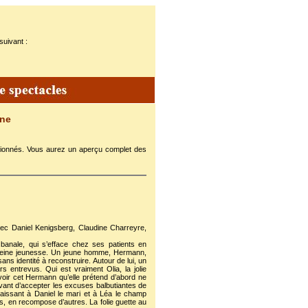
suivant :
ine
ectionnés. Vous aurez un aperçu complet des
vec Daniel Kenigsberg, Claudine Charreyre,
 banale, qui s’efface chez ses patients en
 pleine jeunesse. Un jeune homme, Hermann,
ans identité à reconstruire. Autour de lui, un
s entrevus. Qui est vraiment Olia, la jolie
voir cet Hermann qu’elle prétend d’abord ne
avant d’accepter les excuses balbutiantes de
laissant à Daniel le mari et à Léa le champ
s, en recompose d’autres. La folie guette au