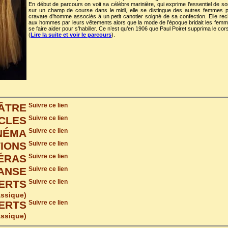
En début de parcours on voit sa célèbre marinière, qui exprime l’essentiel de 
sur un champ de course dans le midi, elle se distingue des autres femmes 
cravate d’homme associés à un petit canotier soigné de sa confection. Elle rech
aux hommes par leurs vêtements alors que la mode de l’époque bridait les femm
se faire aider pour s’habiller. Ce n’est qu’en 1906 que Paul Poiret supprima le cor
(
Lire la suite et voir le parcours
).
ÂTRE
Suivre ce lien
CLES
Suivre ce lien
NÉMA
Suivre ce lien
TIONS
Suivre ce lien
ÉRAS
Suivre ce lien
ANSE
Suivre ce lien
ERTS
Suivre ce lien
assique)
ERTS
Suivre ce lien
assique)