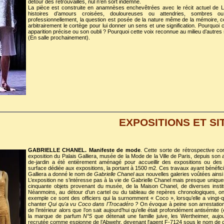
détour des retrouvailles, nul n’en sort indemne.
La pièce est construite en anamnèses enchevêtrées avec le récit actuel de 
histoires d’amours croisées, douloureuses ou attendries, sombres o
professionnellement, la question est posée de la nature même de la mémoire, cet
arbitrairement le cortège pour lui donner un sens et une signification. Pourquoi
apparition précise ou son oubli ? Pourquoi cette voix reconnue au milieu d’autres
(En salle prochainement).
EXPOSITIONS ET SI
GABRIELLE CHANEL. Manifeste de mode
. Cette sorte de rétrospective c
exposition du Palais Galliera, musée de la Mode de la Ville de Paris, depuis son
de-jardin a été entièrement aménagé pour accueillir des expositions ou des 
surface dédiée aux expositions, la portant à 1500 m2. Ces travaux ayant bénéfic
Galliera a donné le nom de
Gabrielle Chanel
aux nouvelles galeries voûtées ainsi
L’exposition ne s’intéresse pas à la vie de Gabrielle Chanel mais presque uniqu
cinquante objets provenant du musée, de la Maison Chanel, de diverses institut
Néanmoins, au détour d’un cartel ou du tableau de repères chronologiques, on
exemple ce sont des officiers qui la surnomment « Coco », lorsqu’elle a vingt-q
chanter
Qui qu'a vu Coco dans l'Trocadéro ?
On évoque à peine son arrestation
de l’intérieur alors que l’on sait aujourd’hui qu’elle était profondément antisémit
la marque de parfum
N°5
que détenait une famille juive, les Wertheimer, aujour
recrutée comme espionne de l’Abwehr, devenant l'agent F-7124 sous le nom de 