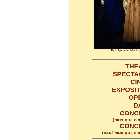
Photo Spectacles Sélection
THÉ
SPECTA
CI
EXPOSI
OP
D
CONC
(musique cl
CONC
(sauf musique cl