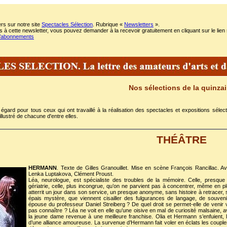
rs sur notre site
Spectacles Sélection
. Rubrique «
Newsletters
».
 à cette newsletter, vous pouvez demander à la recevoir gratuitement en cliquant sur le lien 
m/abonnements
Nos sélections de la quinza
égard pour tous ceux qui ont travaillé à la réalisation des spectacles et expositions sél
llustré de chacune d'entre elles.
THÉÂTRE
HERMANN
. Texte de Gilles Granouillet. Mise en scène François Rancillac. A
Lenka Luptakova, Clément Proust.
Léa, neurologue, est spécialiste des troubles de la mémoire. Celle, presque
gériatrie, celle, plus incongrue, qu’on ne parvient pas à concentrer, même en
atterrit un jour dans son service, un presque anonyme, sans histoire à retracer, s
épais mystère, que viennent cisailler des fulgurances de langage, de souvenir
épouse du professeur Daniel Streiberg ? De quel droit se permet-elle de venir 
pas connaître ? Léa ne voit en elle qu’une oisive en mal de curiosité malsaine, 
la jeune dame revenue à une meilleure franchise. Olia et Hermann s’enfuient, 
d’une alliance amoureuse. La survenue d’Hermann fait voler en éclats les couple