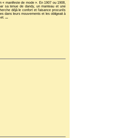
son « manifeste de mode ». En 1907 ou 1908,
par sa tenue de dandy, un manteau et une
erche déjà le confort et l’aisance procurés
es dans leurs mouvements et les obligeait à
set.
...