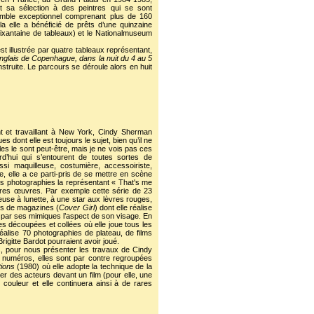
it sa sélection à des peintres qui se sont
emble exceptionnel comprenant plus de 160
a elle a bénéficié de prêts d’une quinzaine
ixantaine de tableaux) et le Nationalmuseum
st illustrée par quatre tableaux représentant,
nglais de Copenhague, dans la nuit du 4 au 5
ruite. Le parcours se déroule alors en huit
t et travaillant à New York, Cindy Sherman
dont elle est toujours le sujet, bien qu’il ne
les le sont peut-être, mais je ne vois pas ces
’hui qui s’entourent de toutes sortes de
i maquilleuse, costumière, accessoiriste,
 elle a ce parti-pris de se mettre en scène
les photographies la représentant « That's me
ières œuvres. Par exemple cette série de 23
rieuse à lunette, à une star aux lèvres rouges,
es de magazines (
Cover Girl
) dont elle réalise
t par ses mimiques l’aspect de son visage. En
tes découpées et collées où elle joue tous les
réalise 70 photographies de plateau, de films
gitte Bardot pourraient avoir joué.
s, pour nous présenter les travaux de Cindy
 numéros, elles sont par contre regroupées
tions
(1980) où elle adopte la technique de la
er des acteurs devant un film (pour elle, une
 couleur et elle continuera ainsi à de rares