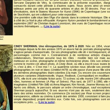
Servane Dargnies-de Vitry, la commissaire de la présente exposition, élarg
consacrés durant cette période à d’autres sujets. Nous avons ainsi un ens
tableaux peints par près de quarante artistes et plus de 30 dessins. Pour cel
d’institutions, dont le Statens Museum for Kunst (SMK) de Copenhague (une so
de Stockholm, qui ont collaboré pour cette exposition.
Une première salle situe bien l’Âge d’or danois dans le contexte historique. Elle e
à côté de
La Nuit la plus effroyable. Kongens Nytorv pendant le bombardement a
septembre 1807
de Christian August Lorentzen, des vues de Copenhague reconst
sections thématiques.
...
(
Lire la suite
).
seum
tion
CINDY SHERMAN. Une rétrospective, de 1975 à 2020
. Née en 1954, vivan
développe depuis la fin des années 1970 un œuvre fait de portraits photographiques 
s’agisse jamais d’autoportraits. De ses photographies elle dit « techniquement, el
personnages comme moi ». Contrairement à de nombreux artistes d’aujourd
collaborateurs, Sherman assume tous les rôles : modèle bien sûr mais auss
metteuse en scène, photographe et même technicienne photo. Dès son enfance,
comme le montre cet album photo,
A Cindy Book,
où elle a inscrit sous toutes 
!», c'est à dire, « C'est moi ! ». La quatrième section nous dévoile ses prem
photographies en noir et blanc (
Untitled #479
) où elle passe d’une jeune fille sé
les dernières photographies étant coloriées à la main. Ou encore ces couvertur
plusieurs variantes (
Mademoiselle, Vogue, Redbook, Cosmopolitan
) en modifian
1976, elle écrit une véritable fiction avec 72 scènes où elle montre 244 silhouet
rôles, hommes et femmes (
A Play of Selves
). Plus tard, de 1977 à 1980, elle 
imaginaires (
Untitled Film Still
) où Anna Magnani, Kim Novak, Jeanne Moreau ou Bri
Après ces débuts, le parcours adopte un ordre chronologique, sauf exception
Sherman jusqu’à aujourd’hui. Si ses œuvres n’ont pas de nom, seulement des
dans des séries nommées. On commence (2e section) par
Rear screen projec
transparence, utilisée au cinéma à partir des années 1930, consistant à faire jou
simple diapositive) projeté derrière eux. Cette fois, ses photographies sont en
exceptions près..
...
(
Lire la suite
).