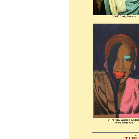
© 2020 Cindy Sherman.
© The Andy Warhol Foundati
for the Visual Arts