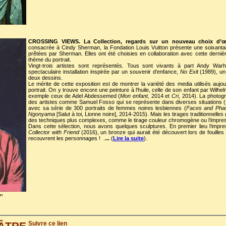
CROSSING VIEWS. La Collection, regards sur un nouveau choix d’œ
consacrée à Cindy Sherman, la Fondation Louis Vuitton présente une soixanta
prêtées par Sherman. Elles ont été choisies en collaboration avec cette dernière
thème du portrait.
Vingt-trois artistes sont représentés. Tous sont vivants à part Andy War
spectaculaire installation inspirée par un souvenir d’enfance,
No Exit
(1989), un
deux dessins.
Le mérite de cette exposition est de montrer la variété des media utilisés aujourd
portrait. On y trouve encore une peinture à l’huile, celle de son enfant par Wilhe
exemple ceux de Adel Abdessemed (
Mon enfant,
2014 et
Cri
, 2014). La photogr
des artistes comme Samuel Fosso qui se représente dans diverses situations (
avec sa série de 300 portraits de femmes noires lesbiennes (
Faces and Pha
Ngonyama
[Salut à toi, Lionne noire], 2014-2015). Mais les tirages traditionnelles
des techniques plus complexes, comme le tirage couleur chromogène ou l’impress
Dans cette sélection, nous avons quelques sculptures. En premier lieu l’impre
Collector with Friend
(2016), un bronze qui aurait été découvert lors de fouilles
recouvrent les personnages !
.
...
(
Lire la suite
).
on
Suivre ce lien