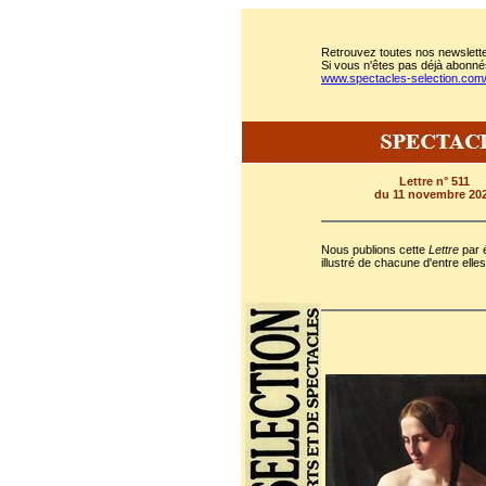
Retrouvez toutes nos newslette
Si vous n'êtes pas déjà abonnés
www.spectacles-selection.co
Lettre n° 511
du 11 novembre 20
Nous publions cette
Lettre
par é
illustré de chacune d'entre elles