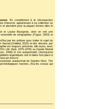
uvres
. En complément à la rétrospective
ine d’œuvres appartenant à sa collection ou
 et abordent pour la plupart d’entre elles le
hol et Louise Bourgeois, dont on voit une
 ensemble de sérigraphies (
Fugue
, 2003) et
’hui par les artistes pour traiter le sujet du
lm Sasnal (
Untitled
, 2015) et des dessins, par
aphie est toujours présente, elle-aussi, avec
70’s Life Style
, 1975-1978) ou Zanele Muholi
ses
, 2006) et ses autoportraits (
Somnyama
 gélatino-argentiques noir et blanc font place à
ion jet d’encre.
ssionnant autoportrait de Damien Hirst,
The
 archéologiques marines, d’où les coraux qui