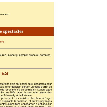
suivant :
ine
en aurez un aperçu complet grâce au parcours
TES
storiens d’art ont choisi deux désastres pour
it la flotte danoise, portant un coup d’arrêt au
 elle recommence en détruisant Copenhague
nfin, en 1864, avec la seconde guerre des
de Schleswig et de Holstein.
s précédent. Les artistes cherchent à forger
i a supplanté la noblesse, et sur les paysages
édentes expositions consacrées à cet âge d’or
te en France, au Grand Palais en 1984-1985,