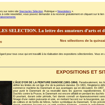
rs sur notre site
Spectacles Sélection
. Rubrique «
Newsletters
».
 à cette newsletter, vous pouvez demander à la recevoir gratuitement en cliquant sur le lien 
m/abonnements
Nos sélections de la quinza
20
gard pour tous ceux qui ont travaillé à la réalisation des expositions sélectionnées. Vous 
.
EXPOSITIONS ET SI
L’ÂGE D’OR DE LA PEINTURE DANOISE (1801-1864)
. Paradoxalement, les hi
définir les limites de cet âge d’or de la peinture danoise. En 1801, l’Angleterre défa
commerce maritime du Danemark et aux avantages qui en découlent. En 1807,
pour punir le Danemark de sa neutralité dans les guerres napoléoniennes. E
Duchés contre la Prusse, le Danemark est encore affaibli en perdant les duchés 
Et pourtant, durant cette période, l’art danois connaît un épanouissement san
l’image d’une nation puissante et unie, en mettant l’accent sur la bourgeoisie, qu
de collines et de forêts de hêtres, l’arbre symbolique du Danemark. Si les préc
danois mettaient l’accent sur un petit nombre d’artistes, comme la précéden