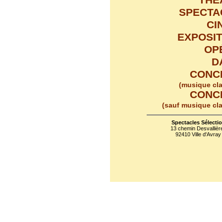
THÉ
SPECTA
CI
EXPOSI
OP
D
CONC
(musique cl
CONC
(sauf musique cl
Spectacles Sélecti
13 chemin Desvallièr
92410 Ville d'Avray