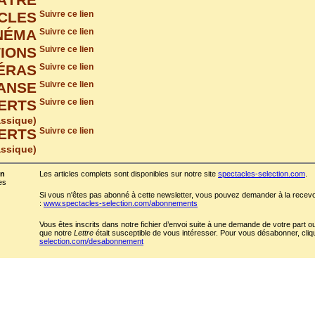
ÂTRE
CLES
Suivre ce lien
NÉMA
Suivre ce lien
TIONS
Suivre ce lien
ÉRAS
Suivre ce lien
ANSE
Suivre ce lien
ERTS
Suivre ce lien
assique)
ERTS
Suivre ce lien
assique)
on
Les articles complets sont disponibles sur notre site
spectacles-selection.com
.
es
Si vous n'êtes pas abonné à cette newsletter, vous pouvez demander à la recevoir
:
www.spectacles-selection.com/abonnements
Vous êtes inscrits dans notre fichier d’envoi suite à une demande de votre part
que notre
Lettre
était susceptible de vous intéresser. Pour vous désabonner, cliqu
selection.com/desabonnement