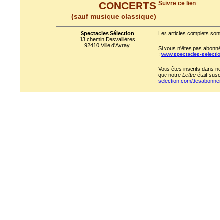
CONCERTS
Suivre ce lien
(sauf musique classique)
Spectacles Sélection
Les articles complets sont
13 chemin Desvallières
92410 Ville d'Avray
Si vous n'êtes pas abonné 
:
www.spectacles-select
Vous êtes inscrits dans n
que notre
Lettre
était susc
selection.com/desabonn