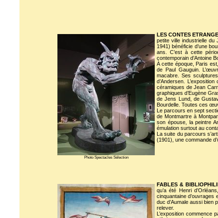
LES CONTES ETRANGES 
petite ville industrielle
1941) bénéficie d’une bour
ans. C’est à cette péri
contemporain d’Antoine B
À cette époque, Paris est
de Paul Gauguin. L’œuvr
macabre. Ses sculptures
d’Andersen. L’exposition
céramiques de Jean Carri
graphiques d’Eugène Gras
de Jens Lund, de Gustave
Bourdelle. Toutes ces œuv
Le parcours en sept secti
de Montmartre à Montparn
son épouse, la peintre An
émulation surtout au conta
La suite du parcours s’ar
(1901), une commande d’un
Photo Spectacles Sélection
FABLES & BIBLIOPHILIE
qu’a été Henri d’Orléans
cinquantaine d’ouvrages e
duc d’Aumale aussi bien po
relever.
L’exposition commence par