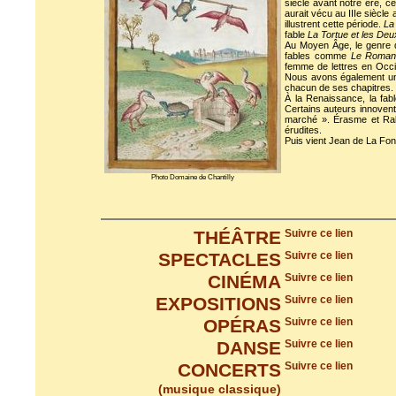
siècle avant notre ère, c
aurait vécu au IIIe siècle
illustrent cette période.
La
fable
La Tortue et les Deu
Au Moyen Âge, le genre d
fables comme
Le Roman
femme de lettres en Occide
Nous avons également un r
chacun de ses chapitres.
À la Renaissance, la fabl
Certains auteurs innovent
marché ». Érasme et Rabe
érudites.
Puis vient Jean de La Fon
Photo Domaine de Chantilly
THÉÂTRE
Suivre ce lien
SPECTACLES
Suivre ce lien
CINÉMA
Suivre ce lien
EXPOSITIONS
Suivre ce lien
OPÉRAS
Suivre ce lien
DANSE
Suivre ce lien
CONCERTS
Suivre ce lien
(musique classique)