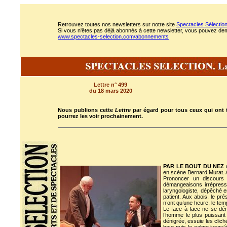
Retrouvez toutes nos newsletters sur notre site
Spectacles Sélectio
Si vous n'êtes pas déjà abonnés à cette newsletter, vous pouvez deman
www.spectacles-selection.com/abonnements
Lettre n° 499
du 18 mars 2020
Nous publions cette
Lettre
par égard pour tous ceux qui ont t
pourrez les voir prochainement.
PAR LE BOUT DU NEZ
d
en scène Bernard Murat. 
Prononcer un discours 
démangeaisons irrépressib
laryngologiste, dépêché e
patient. Aux abois, le pré
n’ont qu’une heure, le tem
Le face à face ne se dér
l’homme le plus puissant 
dénigrée, essuie les clich