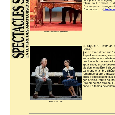
bout puis le calme jusqu’
refuse tout d’abord à d
d’escroquerie. François-
d’humoriste.
.... (
Lire la s
Photo Fabienne Rappeneau
LE SQUARE
. Texte de 
Bernier.
Assise toute droite sur l
À quelques mètres, assis
sommeiller, une mallette 
propice à la conversati
apparence, est ce besoin 
vie donne matière à discus
dans une chambre d’hôtel l
remarque et elle s’impatie
qu’ils s’empressent tous 
ses articles, l’autre souh
Être ou ne pas être seul ?
parlé. Le temps devient tro
Photo Krm CHE