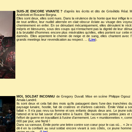
SUIS-JE ENCORE VIVANTE ?
d’après les écrits et dits de Grisélidis Réal
Andréotti et Roxane Borgna.
Elles sont deux, elles sont nues. Dans la virulence de la honte que leur inflige le
de tout artifice, leur nudité alternée en clair-obscur éclate au visage des voyeu
cheminement en enfer. En se dénudant mécaniquement, elles déroulent le récit d
mépris et blessures, sous des coups qui n’entachent pas la dignité de leur dénue
à la brutalité d’hommes encore plus misérables qu’elles, elles portent sur cette m
damnés. Elles arpentent le chemin de neige et de sang, elles chantent avec l’
grands meetings leur revendication au respect. ... (
Lire
).
MOI, SOLDAT INCONNU
de Gregory Duvall. Mise en scène Philippe Ogouz
Amala Landré.
Ils sont deux et cela fait des mois qu’ils pataugent dans l’une des tranchées du
paysage lunaire, hostile, fait de cratères et d’arbres calcinés. Émile Vidal a so
fallait ». Il n’a pas revu sa femme et ses enfants depuis deux ans. Le jeune sol
l’attend et le lui fait savoir d’une lettre à l’autre. Elle raconte ses petites joies 
l’effort de guerre en travaillant à l’usine d’armement. Les « munitionnettes », c
000 par jour, une fierté !
Dans sa vareuse, Émile porte une lettre contre son cœur pour le cas où… « Je 
dit-il en la confiant au seul soldat encore vivant à ses côtés, ce jeune homme
rester en vie. ... (
Lire
).