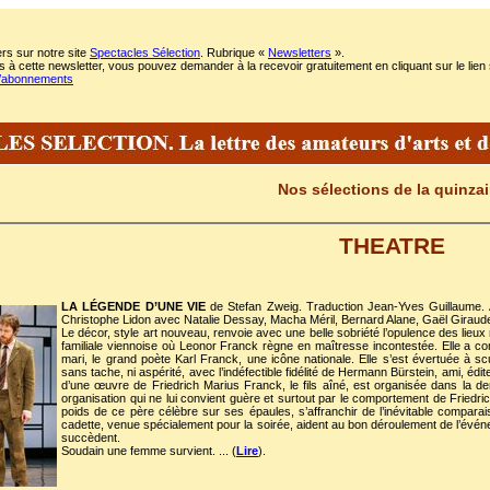
rs sur notre site
Spectacles Sélection
. Rubrique «
Newsletters
».
 à cette newsletter, vous pouvez demander à la recevoir gratuitement en cliquant sur le lien 
m/abonnements
Nos sélections de la quinza
THEATRE
LA LÉGENDE D’UNE VIE
de Stefan Zweig. Traduction Jean-Yves Guillaume.
Christophe Lidon avec Natalie Dessay, Macha Méril, Bernard Alane, Gaël Giraude
Le décor, style art nouveau, renvoie avec une belle sobriété l’opulence des lieux
familiale viennoise où Leonor Franck règne en maîtresse incontestée. Elle a c
mari, le grand poète Karl Franck, une icône nationale. Elle s’est évertuée à scu
sans tache, ni aspérité, avec l’indéfectible fidélité de Hermann Bürstein, ami, édit
d’une œuvre de Friedrich Marius Franck, le fils aîné, est organisée dans la d
organisation qui ne lui convient guère et surtout par le comportement de Friedri
poids de ce père célèbre sur ses épaules, s’affranchir de l’inévitable comparais
cadette, venue spécialement pour la soirée, aident au bon déroulement de l’événem
succèdent.
Soudain une femme survient. ... (
Lire
).