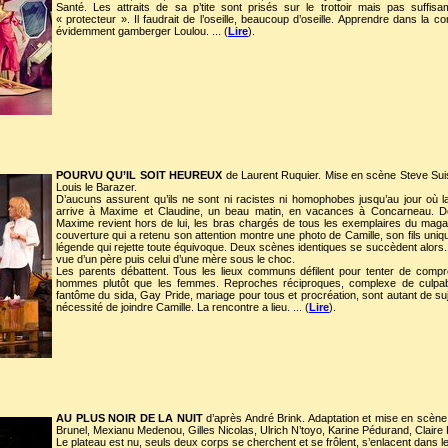
Santé. Les attraits de sa p’tite sont prisés sur le trottoir mais pas suffi
« protecteur ». Il faudrait de l’oseille, beaucoup d’oseille. Apprendre dans la co
évidemment gamberger Loulou. ... (
Lire
).
POURVU QU’IL SOIT HEUREUX
de Laurent Ruquier. Mise en scène Steve Sui
Louis le Barazer.
D’aucuns assurent qu’ils ne sont ni racistes ni homophobes jusqu’au jour où l
arrive à Maxime et Claudine, un beau matin, en vacances à Concarneau. D
Maxime revient hors de lui, les bras chargés de tous les exemplaires du magazin
couverture qui a retenu son attention montre une photo de Camille, son fils u
légende qui rejette toute équivoque. Deux scènes identiques se succèdent alors. El
vue d’un père puis celui d’une mère sous le choc.
Les parents débattent. Tous les lieux communs défilent pour tenter de compren
hommes plutôt que les femmes. Reproches réciproques, complexe de culpabil
fantôme du sida, Gay Pride, mariage pour tous et procréation, sont autant de s
nécessité de joindre Camille. La rencontre a lieu. ... (
Lire
).
AU PLUS NOIR DE LA NUIT
d’après André Brink. Adaptation et mise en scène
Brunel, Mexianu Medenou, Gilles Nicolas, Ulrich N’toyo, Karine Pédurand, Claire
Le plateau est nu, seuls deux corps se cherchent et se frôlent, s’enlacent dans