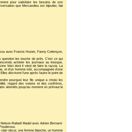
samment pour satisfaire les besoins de son
nversation que Mercandieu est bijoutier, fait
ssa avec Francis Huster, Fanny Cottençon,
a question les touche de près. C’est ce qui
escendu acheter les journaux au kiosque,
e Voici dont il vient de faire la razzia. La
nique, et d’un homme mûr, accompagnée d’une
les décrivent l’une après l’autre le point de
dre pourquoi leur fils unique a choisi les
ité, regard des voisins et des confrères,
ujets abordés jusqu’au moment où prévaut la
 Nelson-Rafaell Madel avec Adrien Bernard-
 Pouderoux.
 le clair-obcur, une femme blanche, un homme