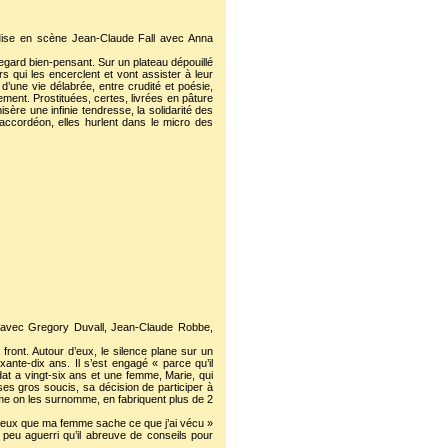
. Mise en scène Jean-Claude Fall avec Anna
 regard bien-pensant. Sur un plateau dépouillé
rs qui les encerclent et vont assister à leur
’une vie délabrée, entre crudité et poésie,
ment. Prostituées, certes, livrées en pâture
isère une infinie tendresse, la solidarité des
accordéon, elles hurlent dans le micro des
 avec Gregory Duvall, Jean-Claude Robbe,
 front. Autour d’eux, le silence plane sur un
ixante-dix ans. Il s’est engagé « parce qu’il
dat a vingt-six ans et une femme, Marie, qui
et ses gros soucis, sa décision de participer à
omme on les surnomme, en fabriquent plus de 2
veux que ma femme sache ce que j’ai vécu »
 peu aguerri qu’il abreuve de conseils pour