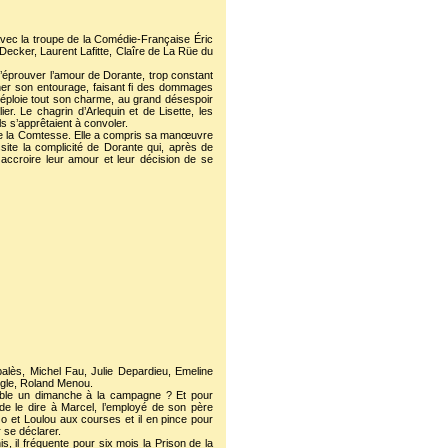
c la troupe de la Comédie-Française Éric
ecker, Laurent Lafitte, Claîre de La Rüe du
d’éprouver l’amour de Dorante, trop constant
nner son entourage, faisant fi des dommages
i déploie tout son charme, au grand désespoir
er. Le chagrin d’Arlequin et de Lisette, les
 s’apprêtaient à convoler.
de la Comtesse. Elle a compris sa manœuvre
site la complicité de Dorante qui, après de
er accroire leur amour et leur décision de se
ès, Michel Fau, Julie Depardieu, Emeline
ngle, Roland Menou.
emble un dimanche à la campagne ? Et pour
 le dire à Marcel, l’employé de son père
 Jo et Loulou aux courses et il en pince pour
 se déclarer.
s, il fréquente pour six mois la Prison de la