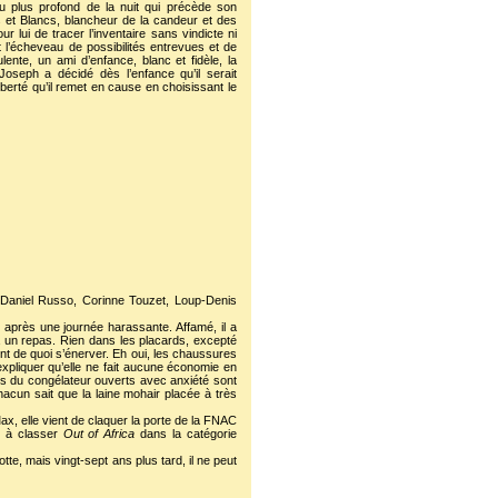
 au plus profond de la nuit qui précède son
s et Blancs, blancheur de la candeur et des
ur lui de tracer l’inventaire sans vindicte ni
 l’écheveau de possibilités entrevues et de
lente, un ami d’enfance, blanc et fidèle, la
Joseph a décidé dès l’enfance qu’il serait
iberté qu’il remet en cause en choisissant le
Daniel Russo, Corinne Touzet, Loup-Denis
 après une journée harassante. Affamé, il a
à un repas. Rien dans les placards, excepté
nt de quoi s’énerver. Eh oui, les chaussures
expliquer qu’elle ne fait aucune économie en
irs du congélateur ouverts avec anxiété sont
hacun sait que la laine mohair placée à très
x, elle vient de claquer la porte de la FNAC
nt à classer
Out of Africa
dans la catégorie
te, mais vingt-sept ans plus tard, il ne peut