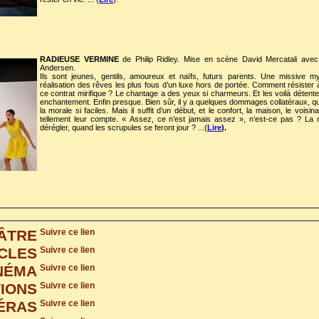
RADIEUSE VERMINE
de Philip Ridley. Mise en scène David Mercatali avec
Andersen.
Ils sont jeunes, gentils, amoureux et naïfs, futurs parents. Une missive my
réalisation des rêves les plus fous d’un luxe hors de portée. Comment résister 
ce contrat mirifique ? Le chantage a des yeux si charmeurs. Et les voilà déte
enchantement. Enfin presque. Bien sûr, il y a quelques dommages collatéraux, 
la morale si faciles. Mais il suffit d’un début, et le confort, la maison, le voisin
tellement leur compte. « Assez, ce n’est jamais assez », n’est-ce pas ? La mé
dérégler, quand les scrupules se feront jour ? ...(
Lire
).
ÂTRE
Suivre ce lien
CLES
Suivre ce lien
NÉMA
Suivre ce lien
TIONS
Suivre ce lien
ÉRAS
Suivre ce lien