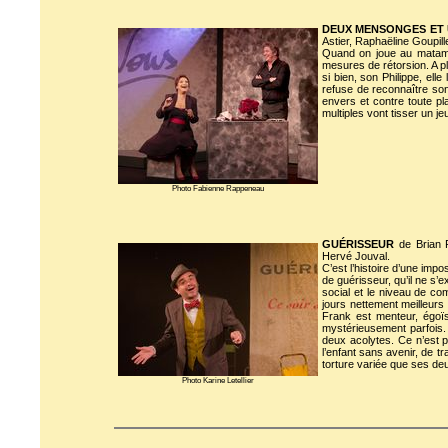
DEUX MENSONGES ET 
Astier, Raphaëline Goupil
Quand on joue au matamor
mesures de rétorsion. A pl
si bien, son Philippe, ell
refuse de reconnaître son
envers et contre toute pl
multiples vont tisser un j
Photo Fabienne Rappeneau
GUÉRISSEUR
de Brian F
Hervé Jouval.
C’est l’histoire d’une imp
de guérisseur, qu’il ne s’
social et le niveau de co
jours nettement meilleur
Frank est menteur, égoïs
mystérieusement parfois. 
deux acolytes. Ce n’est 
l’enfant sans avenir, de tr
torture variée que ses de
Photo Karine Letellier