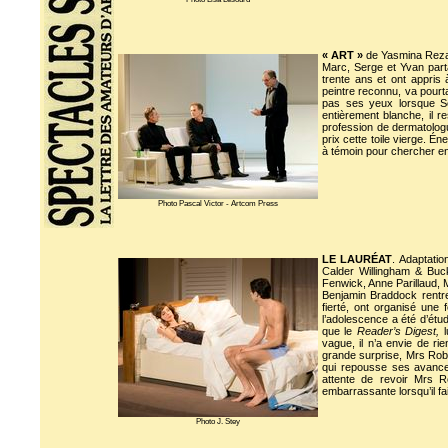
« ART »
de Yasmina Reza.
Marc, Serge et Yvan part
trente ans et ont appris 
peintre reconnu, va pourtan
pas ses yeux lorsque Serg
entièrement blanche, il 
profession de dermatolog
prix cette toile vierge. Én
à témoin pour chercher en lu
Photo Pascal Victor - Artcom Press
LE LAURÉAT
. Adaptati
Calder Willingham & Buc
Fenwick, Anne Parillaud, 
Benjamin Braddock rentre 
fierté, ont organisé une
l’adolescence a été d’étud
que le
Reader’s Digest,
l
vague, il n’a envie de r
grande surprise, Mrs Rob
qui repousse ses avance
attente de revoir Mrs R
embarrassante lorsqu’il fai
Photo J. Stey