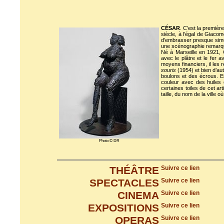
CÉSAR
. C’est la premiè
siècle, à l’égal de Giacom
d’embrasser presque simu
une scénographie remarqu
Né à Marseille en 1921, 
avec le plâtre et le fer 
moyens financiers, il les r
souris
(1954) et bien d’a
boulons et des écrous. En 
couleur avec des huiles
certaines toiles de cet a
taille, du nom de la ville 
Photo © DR
THÉÂTRE
Suivre ce lien
SPECTACLES
Suivre ce lien
CINEMA
Suivre ce lien
EXPOSITIONS
Suivre ce lien
OPERAS
Suivre ce lien