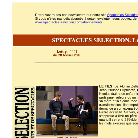
Retrouvez toutes nos newsletters sur notre site
Spectacles Sélectio
Si vous n'êtes pas déjà abonnés à cette newsletter, vous pouvez deman
www.spectacles-selection.com/abonnements
Lettre n° 449
du 28 février 2018
LE FILS
de Florian Zelle
Jean-Philippe Puymartin
Nicolas était « un enfant 
parti aimer ailleurs ou un 
sa mère et la sienne face a
transformation, l’incompr
demande à son ex-mari de 
Pierre accueille Nicolas
s’applique à être un père
quand il se rend à l’éviden
les mots exécrés que son pr
Photo Lisa Lesourd