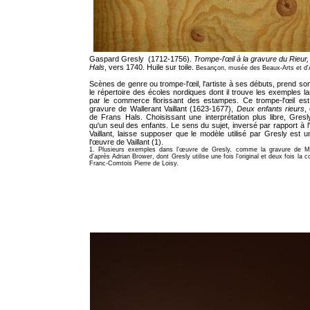
Gaspard Gresly (1712-1756).
Trompe-l'œil à la gravure du Rieur
Hals
, vers 1740. Huile sur toile.
Besançon, musée des Beaux-Arts et d'A
Scènes de genre ou trompe-l'œil, l'artiste à ses débuts, prend son
le répertoire des écoles nordiques dont il trouve les exemples l
par le commerce florissant des estampes. Ce trompe-l'œil est
gravure de Wallerant Vaillant (1623-1677),
Deux enfants rieurs
,
de Frans Hals. Choisissant une interprétation plus libre, Gresl
qu'un seul des enfants. Le sens du sujet, inversé par rapport à l'
Vaillant, laisse supposer que le modèle utilisé par Gresly est 
l'œuvre de Vaillant (1).
1. Plusieurs exemples dans l'œuvre de Gresly, comme la gravure de M
d'après Adrian Brower, dont Gresly utilise une fois l'original et deux fois la 
Franc-Comtois Pierre de Loisy.