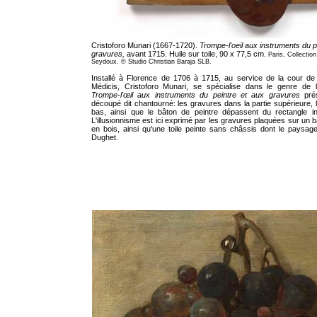
Cristoforo Munari (1667-1720).
Trompe-l'oeil aux instruments du p
gravures,
avant 1715. Huile sur toile, 90 x 77,5 cm.
Paris, Collection
Seydoux. © Studio Christian Baraja SLB.
Installé à Florence de 1706 à 1715, au service de la cour de 
Médicis, Cristoforo Munari, se spécialise dans le genre de 
Trompe-l'œil aux instruments du peintre et aux gravures
prés
découpé dit chantourné: les gravures dans la partie supérieure, l
bas, ainsi que le bâton de peintre dépassent du rectangle ini
L'illusionnisme est ici exprimé par les gravures plaquées sur un b
en bois, ainsi qu'une toile peinte sans châssis dont le paysage
Dughet.