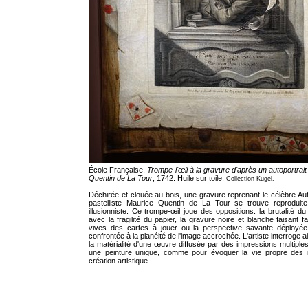
École Française.
Trompe-l'œil à la gravure d'après un autoportrai
Quentin de La Tour
, 1742. Huile sur toile.
Collection Kugel.
Déchirée et clouée au bois, une gravure reprenant le célèbre Auto
pastelliste Maurice Quentin de La Tour se trouve reproduite
illusionniste. Ce trompe-œil joue des oppositions: la brutalité du
avec la fragilité du papier, la gravure noire et blanche faisant 
vives des cartes à jouer ou la perspective savante déployée
confrontée à la planéité de l'image accrochée. L'artiste interroge
la matérialité d'une œuvre diffusée par des impressions multiples,
une peinture unique, comme pour évoquer la vie propre des 
création artistique.