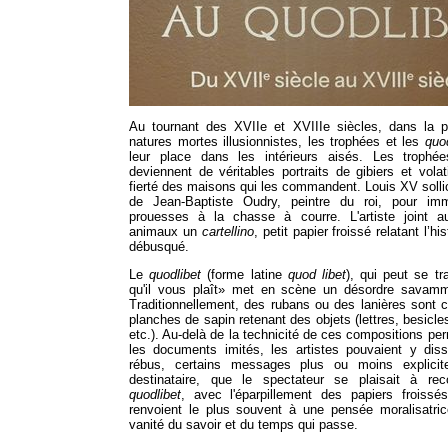
Au tournant des XVIIe et XVIIIe siècles, dans la p
natures mortes illusionnistes, les trophées et les
quod
leur place dans les intérieurs aisés. Les troph
deviennent de véritables portraits de gibiers et volati
fierté des maisons qui les commandent. Louis XV sollic
de Jean-Baptiste Oudry, peintre du roi, pour imm
prouesses à la chasse à courre. L'artiste joint 
animaux un
cartellino
, petit papier froissé relatant l’hi
débusqué.
Le
quodlibet
(forme latine
quod libet
), qui peut se tr
qu'il vous plaît» met en scène un désordre savamm
Traditionnellement, des rubans ou des lanières sont 
planches de sapin retenant des objets (lettres, besicle
etc.). Au-delà de la technicité de ces compositions per
les documents imités, les artistes pouvaient y diss
rébus, certains messages plus ou moins explicit
destinataire, que le spectateur se plaisait à rec
quodlibet
, avec l'éparpillement des papiers froissé
renvoient le plus souvent à une pensée moralisatric
vanité du savoir et du temps qui passe.