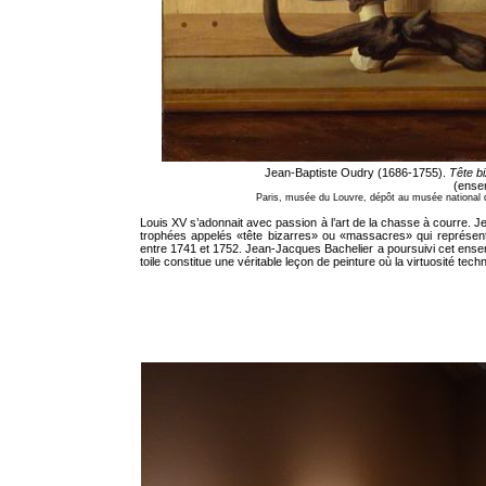
Jean-Baptiste Oudry (1686-1755).
Tête bi
(ensem
Paris, musée du Louvre, dépôt au musée national 
Louis XV s’adonnait avec passion à l’art de la chasse à courre. J
trophées appelés «tête bizarres» ou «massacres» qui représent
entre 1741 et 1752. Jean-Jacques Bachelier a poursuivi cet ensemble
toile constitue une véritable leçon de peinture où la virtuosité tech