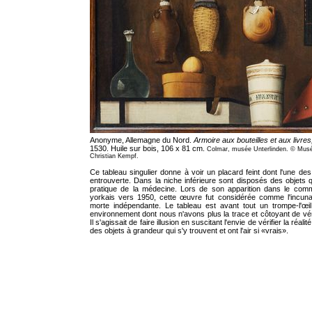
Anonyme, Allemagne du Nord.
Armoire aux bouteilles et aux livre
1530. Huile sur bois, 106 x 81 cm.
Colmar, musée Unterlinden. © Musé
Christian Kempf.
Ce tableau singulier donne à voir un placard feint dont l'une de
entrouverte. Dans la niche inférieure sont disposés des objets q
pratique de la médecine. Lors de son apparition dans le com
yorkais vers 1950, cette œuvre fut considérée comme l'incuna
morte indépendante. Le tableau est avant tout un trompe-l'œi
environnement dont nous n'avons plus la trace et côtoyant de vé
Il s'agissait de faire illusion en suscitant l'envie de vérifier la réali
des objets à grandeur qui s'y trouvent et ont l'air si «vrais».