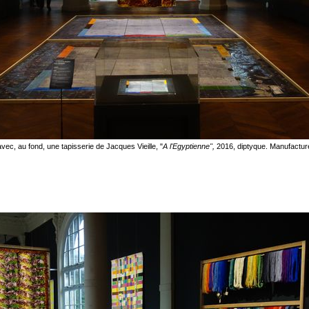
ec, au fond, une tapisserie de Jacques Vieille, "
A l'Egyptienne",
2016, diptyque. Manufactur