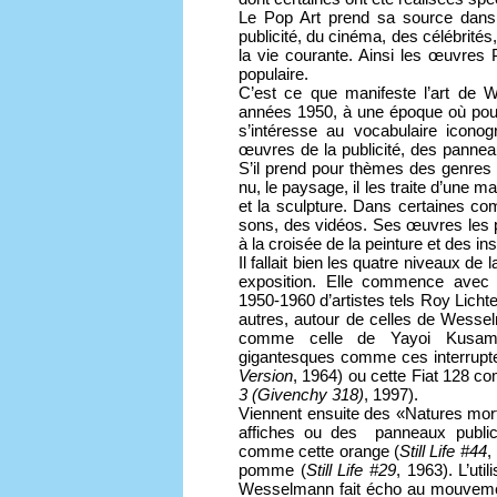
Le Pop Art prend sa source dans 
publicité, du cinéma, des célébrité
la vie courante. Ainsi les œuvres P
populaire.
C’est ce que manifeste l’art de W
années 1950, à une époque où pourt
s’intéresse au vocabulaire icono
œuvres de la publicité, des panne
S’il prend pour thèmes des genres c
nu, le paysage, il les traite d’une m
et la sculpture. Dans certaines co
sons, des vidéos. Ses œuvres les 
à la croisée de la peinture et des ins
Il fallait bien les quatre niveaux de
exposition. Elle commence avec
1950-1960 d’artistes tels Roy Lichte
autres, autour de celles de Wessel
comme celle de Yayoi Kusa
gigantesques comme ces interrupt
Version
, 1964) ou cette Fiat 128 co
3 (Givenchy 318)
, 1997).
Viennent ensuite des «Natures mo
affiches ou des panneaux publici
comme cette orange (
Still Life #44
,
pomme (
Still Life #29
, 1963). L’uti
Wesselmann fait écho au mouvemen