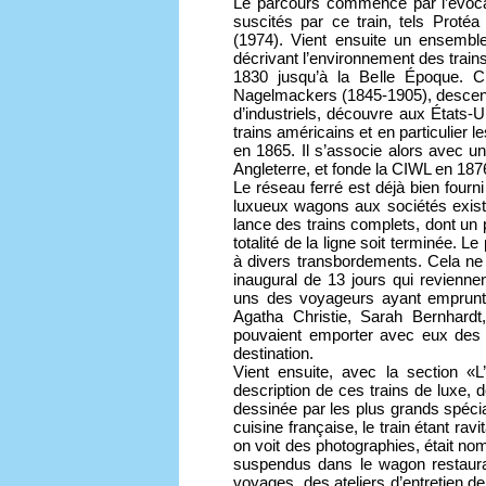
Le parcours commence par l’évocati
suscités par ce train, tels Proté
(1974). Vient ensuite un ensembl
décrivant l’environnement des train
1830 jusqu’à la Belle Époque. 
Nagelmackers (1845-1905), descenda
d’industriels, découvre aux États-Un
trains américains et en particulier 
en 1865. Il s’associe alors avec un
Angleterre, et fonde la CIWL en 187
Le réseau ferré est déjà bien fou
luxueux wagons aux sociétés existan
lance des trains complets, dont un 
totalité de la ligne soit terminée. L
à divers transbordements. Cela ne 
inaugural de 13 jours qui revienn
uns des voyageurs ayant emprunté 
Agatha Christie, Sarah Bernhardt,
pouvaient emporter avec eux des g
destination.
Vient ensuite, avec la section «L
description de ces trains de luxe, d
dessinée par les plus grands spécial
cuisine française, le train étant rav
on voit des photographies, était n
suspendus dans le wagon restaur
voyages, des ateliers d’entretien de