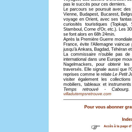
pas le succès pour ces derniers.
Le parcours se poursuit avec des d
Vienne, Budapest, Bucarest, Belgra
voyage en Orient, avec ses fanta
curiosités touristiques (Topkapi
Stamboul, Corne d’Or, etc.). Les 3
se font alors en 68h 24min.
Après la Première Guerre mondiale,
France, évite l’Allemagne vaincue 
jusqu’à Ankara, Bagdad, Téhéran et 
La commissaire n’oublie pas de s
international dans une Europe mouv
Nagelmackers, pour obtenir les
traversés. Elle signale aussi que l’
reprises comme le relate
Le Petit J
visiter également les collection
mobiliers, tableaux et instrument
Temps retrouvé
- Cabourg
.
villadutempsretrouve.com
Pour vous abonner gratu
Inde
Accès à la page d'