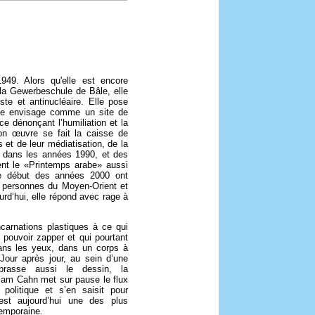
49. Alors qu'elle est encore
la Gewerbeschule de Bâle, elle
te et antinucléaire. Elle pose
lle envisage comme un site de
ce dénonçant l’humiliation et la
son œuvre se fait la caisse de
et de leur médiatisation, de la
s dans les années 1990, et des
ent le «Printemps arabe» aussi
le début des années 2000 ont
e personnes du Moyen-Orient et
urd’hui, elle répond avec rage à
carnations plastiques à ce qui
 pouvoir zapper et qui pourtant
dans les yeux, dans un corps à
Jour après jour, au sein d’une
brasse aussi le dessin, la
iriam Cahn met sur pause le flux
 politique et s’en saisit pour
e est aujourd’hui une des plus
temporaine.