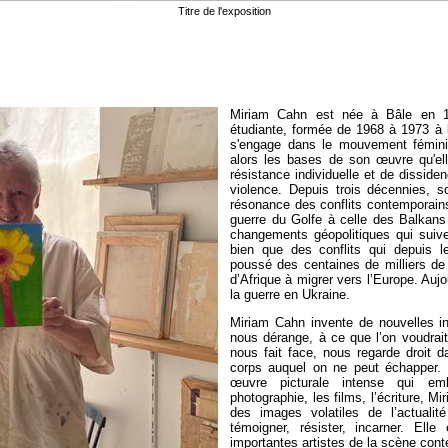
Titre de l'exposition
Miriam Cahn est née à Bâle en 19
étudiante, formée de 1968 à 1973 à 
s'engage dans le mouvement féminis
alors les bases de son œuvre qu'e
résistance individuelle et de dissiden
violence. Depuis trois décennies, 
résonance des conflits contemporains 
guerre du Golfe à celle des Balkan
changements géopolitiques qui suiv
bien que des conflits qui depuis 
poussé des centaines de milliers d
d’Afrique à migrer vers l’Europe. Aujo
la guerre en Ukraine.
Miriam Cahn invente de nouvelles in
nous dérange, à ce que l’on voudrait
nous fait face, nous regarde droit 
corps auquel on ne peut échapper. 
œuvre picturale intense qui em
photographie, les films, l’écriture, M
des images volatiles de l’actualité
témoigner, résister, incarner. Ell
importantes artistes de la scène con