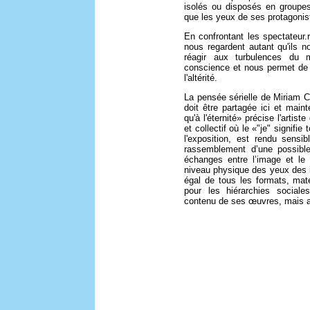
isolés ou disposés en groupes.
que les yeux de ses protagonis
En confrontant les spectateur
nous regardent autant qu'ils 
réagir aux turbulences du 
conscience et nous permet de 
l'altérité.
La pensée sérielle de Miriam Ca
doit être partagée ici et main
qu'à l'éternité» précise l'artis
et collectif où le «"je" signifi
l'exposition, est rendu sensi
rassemblement d’une possibl
échanges entre l’image et le
niveau physique des yeux des i
égal de tous les formats, mat
pour les hiérarchies social
contenu de ses œuvres, mais au