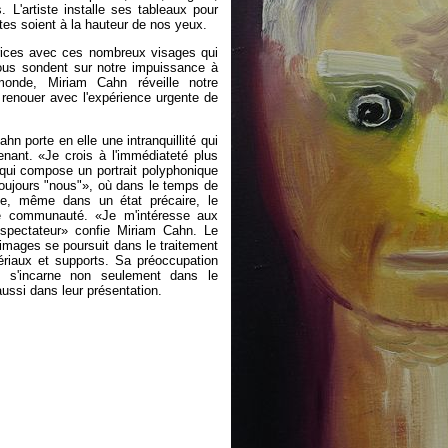
 L'artiste installe ses tableaux pour
tes soient à la hauteur de nos yeux.
.rices avec ces nombreux visages qui
nous sondent sur notre impuissance à
monde, Miriam Cahn réveille notre
renouer avec l'expérience urgente de
hn porte en elle une intranquillité qui
tenant. «Je crois à l'immédiateté plus
te qui compose un portrait polyphonique
e toujours "nous"», où dans le temps de
ble, même dans un état précaire, le
e communauté. «Je m'intéresse aux
 spectateur» confie Miriam Cahn. Le
mages se poursuit dans le traitement
ériaux et supports. Sa préoccupation
es s'incarne non seulement dans le
ssi dans leur présentation.