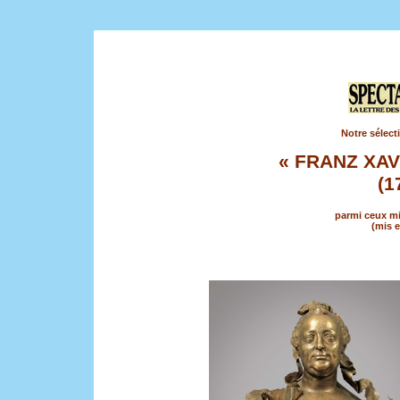
Notre sélect
« FRANZ XA
(1
parmi ceux mi
(mis e