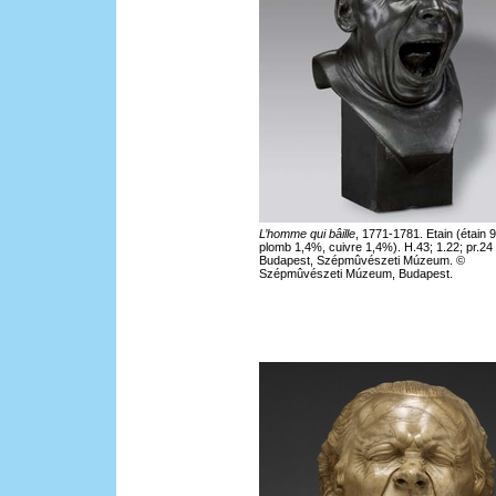
L’homme qui bâille
, 1771-1781. Etain (étain 
plomb 1,4%, cuivre 1,4%). H.43; 1.22; pr.24
Budapest, Szépmûvészeti Múzeum. ©
Szépmûvészeti Múzeum, Budapest.