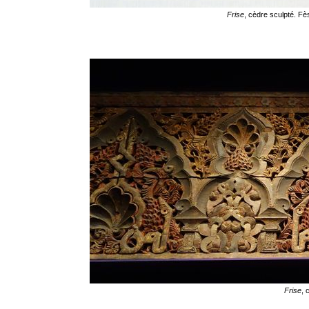
Frise
, cèdre sculpté. F
Frise
, 