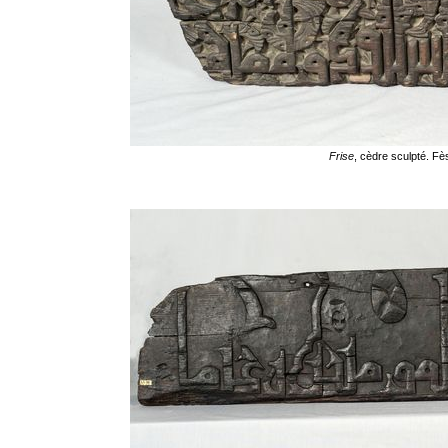
Frise
, cèdre sculpté. F