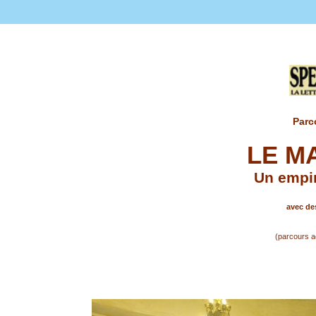
Parc
LE M
Un empir
avec des
(parcours a