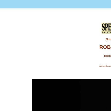
Notr
ROB
parmi
(visuels a