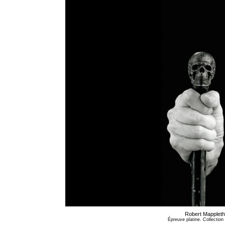
Robert Mapplet
Épreuve platine. Collectio