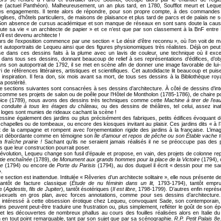
 (actuel Panthéon). Malheureusement, un an plus tard, en 1780, Soufflot meurt et Lequ
des engagements. Il tente alors de répondre, pour son propre compte, à des commandes
églises, d’hôtels particuliers, de maisons de plaisance et plus tard de parcs et de palais ne 
Son absence de cursus académique et son manque de réseaux en sont sans doute la caus
oute sa vie « un architecte de papier » et ce n’est que par son classement à la BnF entre
’il est devenu architecte !
rs de l’exposition commence par une section « Le désir d’être reconnu », où l’on voit de m
 et autoportraits de Lequeu ainsi que des figures physionomiques très réalistes. Déjà on peut
se dans ces dessins faits à la plume avec un lavis de couleur, une technique où il excell
 dans tous ses dessins, donnant beaucoup de relief à ses représentations d’édifices, d’ob
ns son autoportrait de 1792, il se met en scène afin de donner une image favorable de lu
ri de références littéraires, artistiques et scientifiques. Cet autodidacte lit beaucoup et pui
n inspiration. Il fera don, six mois avant sa mort, de tous ses dessins à la Bibliothèque roya
a postérité.
e sections suivantes sont consacrées à ses dessins d’architecture. À côté de dessins d’int
comme ses projets de salon ou de poêle pour l’Hôtel de Montholon (1785-1786), de chaire pou
pice (1789), nous avons des dessins très techniques comme cette
Machine à tirer de l’ea
 conduite à tous les étages du château,
ou des dessins de théâtres, tel celui, assez ina
s loges sont munies de rideaux cachant la scène !
ssine également des jardins ou plus précisément des fabriques, petits édifices évoquant 
 chapelles ou de tombeaux, ou encore des kiosques invitant au plaisir. Ces jardins dits « à l’
nt de la campagne et rompent avec l’ornementation rigide des jardins à la française. L’imag
st débordante comme en témoigne son
Île d’amour et repos de pêche ou son Étable vache 
a fraîche prairie !
Sachant qu’ils ne seraient jamais réalisés il ne se préoccupe pas des
s que leur construction pourrait poser.
évolution, Lequeu change son fusil d’épaule et propose, en vain, des projets de colonne re
atie enchaînée
(1789), de
Monument aux grands hommes pour la place de la Victoire
(1794),
re
(1794) ou encore de
Porte du Parisis
(1794), au dos duquel il écrit « dessin pour me sa
».
e section est inattendue. Intitulée « Rêveries d’un architecte solitaire », elle nous présente 
antôt de facture classique (
Étude de nu féminin dans un lit,
1793-1794), tantôt empru
e (
Agdestis, fils de Jupiter
), tantôt ésotériques (
Il est libre
, 1798-1799). D’autres enfin représ
exuels en gros plan, avec forces annotations, comme pour ses dessins d’architecture.
intéressé à cette obsession érotique chez Lequeu, convoquant Sade, son contemporain,
ns peuvent peut-être traduire une frustration ou, plus simplement, refléter le goût de son é
té et les découvertes de nombreux phallus au cours des fouilles réalisées alors en Italie d
n en tout point remarquable, tant par son sujet que par sa scénographie.
R.P.
Petit Palais 8e