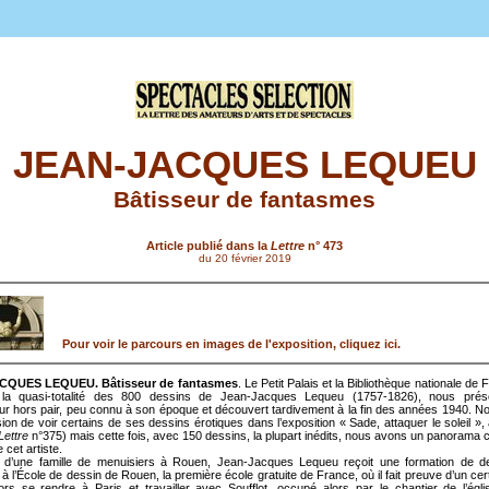
JEAN-JACQUES LEQUEU
Bâtisseur de fantasmes
Article publié dans la
Lettre
n° 473
du 20 février 2019
Pour voir le parcours en images de l'exposition, cliquez ici.
CQUES LEQUEU. Bâtisseur de fantasmes
. Le Petit Palais et la Bibliothèque nationale de 
la quasi-totalité des 800 dessins de Jean-Jacques Lequeu (1757-1826), nous prés
ur hors pair, peu connu à son époque et découvert tardivement à la fin des années 1940. N
sion de voir certains de ses dessins érotiques dans l’exposition « Sade, attaquer le soleil »
Lettre
n°375) mais cette fois, avec 150 dessins, la plupart inédits, nous avons un panorama 
 cet artiste.
e d’une famille de menuisiers à Rouen, Jean-Jacques Lequeu reçoit une formation de d
à l’École de dessin de Rouen, la première école gratuite de France, où il fait preuve d’un cert
lors se rendre à Paris et travailler avec Soufflot, occupé alors par le chantier de l’égli