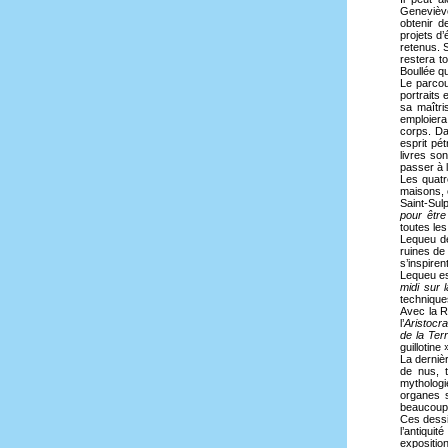
Geneviève
obtenir 
projets d’
retenus. 
restera t
Boullée qu
Le parcou
portraits
sa maîtri
emploiera
corps. Da
esprit pét
livres so
passer à l
Les quatr
maisons, 
Saint-Sul
pour être
toutes le
Lequeu de
ruines de
s’inspire
Lequeu e
midi sur l
technique
Avec la R
l’
Aristocr
de la Ter
guillotine 
La dernièr
de nus, t
mythologi
organes s
beaucoup 
Ces dessi
l’antiqui
expositio