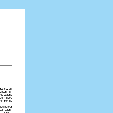
France, qui
entent un
ous avions
, au musée
complet de
essinateur
ain talent.
se Sainte-