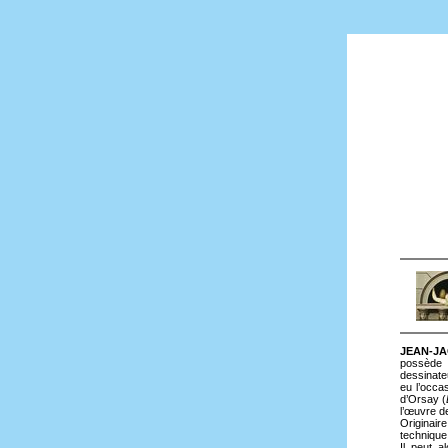
JEAN-JA
possède 
dessinate
eu l’occa
d’Orsay (
l’œuvre de
Originair
technique 
Il peut a