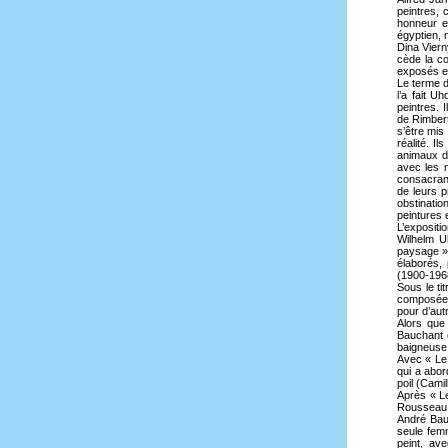
peintres, 
honneur e
égyptien, 
Dina Vier
cède la co
exposés en
Le terme d
l’a fait U
peintres. 
de Rimbert
s’être mis 
réalité. I
animaux da
avec les n
consacrant
de leurs p
obstinatio
peintures 
L’expositi
Wilhelm U
paysage »,
élaborés,
(1900-196
Sous le ti
composées,
pour d’au
Alors que 
Bauchant e
baigneuse 
Avec « Le 
qui a abor
poil (Cami
Après « Le
Rousseau
André Ba
seule fem
peint, av