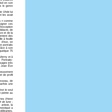
nisé en son
s le genre
e Uhde lui
t les avait
nes » comme
ésigner ces
l’exception
didacte, de
ive et de la
sentent des
e à feuille
r d’eux, se
t portraits
grâce à son
 quelque 75
Vierny et à
Portraits-
ysages très
; Jean Ève
igneusement
t de profil
ousseau, de
parfois une
est le seul
e peinte au
rtes (Henri
r de lune ;
artiste, la
mestique a
élirantes,