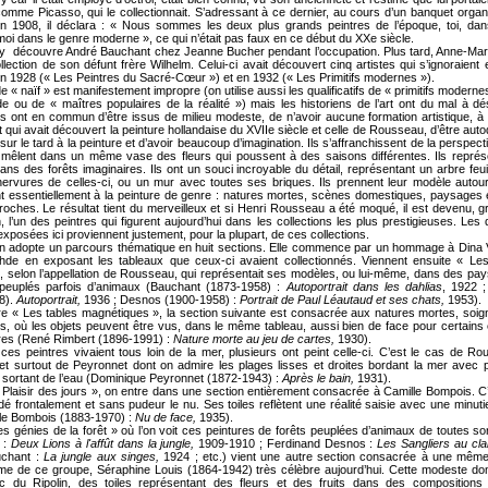
comme Picasso, qui le collectionnait. S’adressant à ce dernier, au cours d’un banquet orga
n 1908, il déclara : « Nous sommes les deux plus grands peintres de l’époque, toi, dan
moi dans le genre moderne », ce qui n’était pas faux en ce début du XXe siècle.
ny découvre André Bauchant chez Jeanne Bucher pendant l’occupation. Plus tard, Anne-Mari
llection de son défunt frère Wilhelm. Celui-ci avait découvert cinq artistes qui s’ignoraient e
 1928 (« Les Peintres du Sacré-Cœur ») et en 1932 (« Les Primitifs modernes »).
e « naïf » est manifestement impropre (on utilise aussi les qualificatifs de « primitifs moder
hde ou de « maîtres populaires de la réalité ») mais les historiens de l’art ont du mal à d
Ils ont en commun d’être issus de milieu modeste, de n’avoir aucune formation artistique, à 
 qui avait découvert la peinture hollandaise du XVIIe siècle et celle de Rousseau, d’être auto
sur le tard à la peinture et d’avoir beaucoup d’imagination. Ils s’affranchissent de la perspect
ls mêlent dans un même vase des fleurs qui poussent à des saisons différentes. Ils repré
ns des forêts imaginaires. Ils ont un souci incroyable du détail, représentant un arbre feuill
ervures de celles-ci, ou un mur avec toutes ses briques. Ils prennent leur modèle autou
 essentiellement à la peinture de genre : natures mortes, scènes domestiques, paysages e
roches. Le résultat tient du merveilleux et si Henri Rousseau a été moqué, il est devenu, 
n, l’un des peintres qui figurent aujourd’hui dans les collections les plus prestigieuses. Les
exposées ici proviennent justement, pour la plupart, de ces collections.
on adopte un parcours thématique en huit sections. Elle commence par un hommage à Dina 
hde en exposant les tableaux que ceux-ci avaient collectionnés. Viennent ensuite « Les 
 selon l’appellation de Rousseau, qui représentait ses modèles, ou lui-même, dans des pa
 peuplés parfois d’animaux (Bauchant (1873-1958) :
Autoportrait dans les dahlias
, 1922 
8).
Autoportrait,
1936 ; Desnos (1900-1958) :
Portrait de Paul Léautaud et ses chats,
1953).
tre « Les tables magnétiques », la section suivante est consacrée aux natures mortes, so
 où les objets peuvent être vus, dans le même tableau, aussi bien de face pour certains e
tres (René Rimbert (1896-1991) :
Nature morte au jeu de cartes,
1930).
ces peintres vivaient tous loin de la mer, plusieurs ont peint celle-ci. C’est le cas de R
t surtout de Peyronnet dont on admire les plages lisses et droites bordant la mer avec 
sortant de l’eau (Dominique Peyronnet (1872-1943) :
Après le bain,
1931).
Plaisir des jours », on entre dans une section entièrement consacrée à Camille Bompois. C’
dé frontalement et sans pudeur le nu. Ses toiles reflètent une réalité saisie avec une minuti
lle Bombois (1883-1970) :
Nu de face,
1935).
s génies de la forêt » où l’on voit ces peintures de forêts peuplées d’animaux de toutes so
 :
Deux Lions à l'affût dans la jungle,
1909-1910 ; Ferdinand Desnos :
Les Sangliers au clai
uchant :
La jungle aux singes,
1924 ; etc.) vient une autre section consacrée à une même 
me de ce groupe, Séraphine Louis (1864-1942) très célèbre aujourd’hui. Cette modeste do
ec du Ripolin, des toiles représentant des fleurs et des fruits dans des compositions d