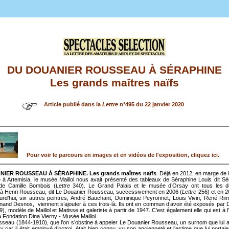
DU DOUANIER ROUSSEAU À SÉRAPHINE
Les grands maîtres naïfs
Article publié dans la
Lettre
n°495 du 22 janvier 2020
Pour voir le parcours en images et en vidéos de l'exposition, cliquez ici.
IER ROUSSEAU À SÉRAPHINE. Les grands maîtres naïfs
. Déjà en 2012, en marge de l
à Artemisia, le musée Maillol nous avait présenté des tableaux de Séraphine Louis dit S
 de Camille Bombois (
Lettre
340). Le Grand Palais et le musée d’Orsay ont tous les 
 Henri Rousseau, dit Le Douanier Rousseau, successivement en 2006 (
Lettre
256) et en 2
urd’hui, six autres peintres, André Bauchant, Dominique Peyronnet, Louis Vivin, René Ri
nand Desnos, viennent s’ajouter à ces trois-là. Ils ont en commun d’avoir été exposés par 
), modèle de Maillol et Matisse et galeriste à partir de 1947. C’est également elle qui est à l’
a Fondation Dina Vierny - Musée Maillol.
seau (1844-1910), que l’on s’obstine à appeler Le Douanier Rousseau, un surnom que lui 
ry car il était employé d’octroi, était bien connu, vu son ancienneté et l’estime que lui portaie