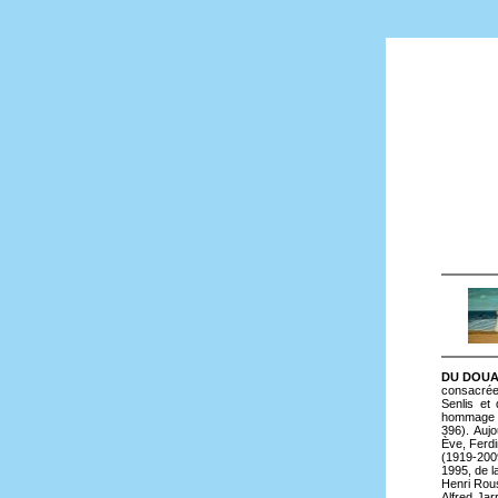
DU DOUAN
consacrée 
Senlis et
hommage à
396). Aujo
Ève, Ferdi
(1919-2009
1995, de l
Henri Rous
Alfred Jar