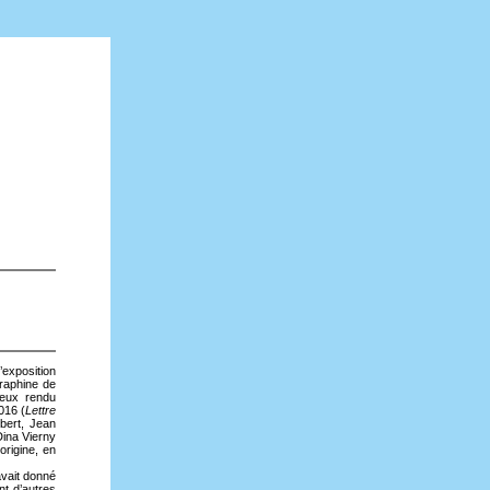
’exposition
éraphine de
deux rendu
016 (
Lettre
mbert, Jean
Dina Vierny
origine, en
avait donné
nt d’autres