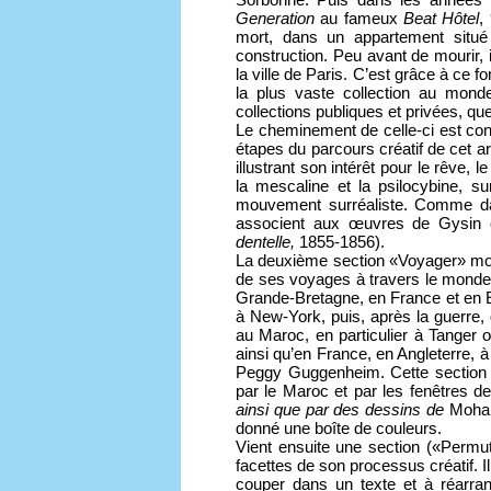
Generation
au fameux
Beat Hôtel
,
mort, dans un appartement situé
construction. Peu avant de mourir, 
la ville de Paris. C’est grâce à ce f
la plus vaste collection au mond
collections publiques et privées, que
Le cheminement de celle-ci est cons
étapes du parcours créatif de cet 
illustrant son intérêt pour le rêve, 
la mescaline et la psilocybine, su
mouvement surréaliste. Comme da
associent aux œuvres de Gysin ce
dentelle,
1855-1856).
La deuxième section «Voyager» montr
de ses voyages à travers le monde.
Grande-Bretagne, en France et en E
à New-York, puis, après la guerre, q
au Maroc, en particulier à Tanger o
ainsi qu’en France, en Angleterre, à
Peggy Guggenheim. Cette section es
par le Maroc et par les fenêtres 
ainsi que par des dessins de
Moham
donné une boîte de couleurs.
Vient ensuite une section («Permute
facettes de son processus créatif. I
couper dans un texte et à réarran