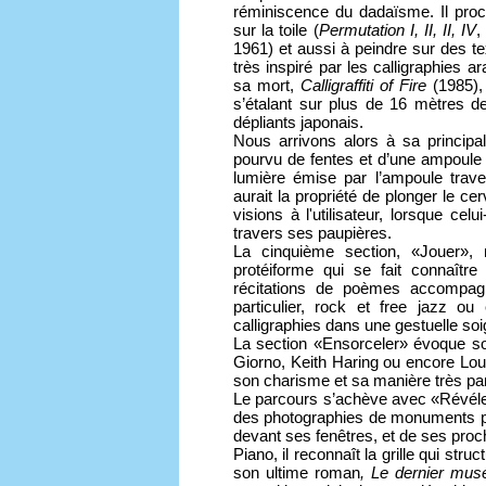
réminiscence du dadaïsme. Il pro
sur la toile (
Permutation I, II, II, IV
,
1961) et aussi à peindre sur des te
très inspiré par les calligraphies a
sa mort,
Calligraffiti of Fire
(1985),
s’étalant sur plus de 16 mètres d
dépliants japonais.
Nous arrivons alors à sa principal
pourvu de fentes et d’une ampoule e
lumière émise par l’ampoule trave
aurait la propriété de plonger le c
visions à l'utilisateur, lorsque celu
travers ses paupières.
La cinquième section, «Jouer», 
protéiforme qui se fait connaîtr
récitations de poèmes accompag
particulier, rock et free jazz o
calligraphies dans une gestuelle s
La section «Ensorceler» évoque so
Giorno, Keith Haring ou encore Lo
son charisme et sa manière très par
Le parcours s’achève avec «Révéle
des photographies de monuments par
devant ses fenêtres, et de ses pro
Piano, il reconnaît la grille qui str
son ultime roman
, Le dernier mus