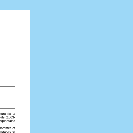
ture de la
ille (1803-
inquantaine
x hommes et
inateurs et