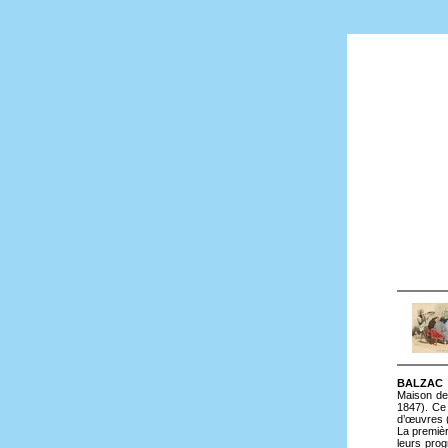
BALZAC &
Maison de 
1847). Ce 
d’œuvres (
La premièr
leurs prog