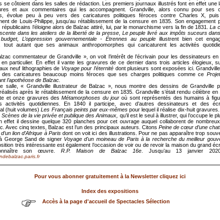
es se côtoient dans les salles de rédaction. Les premiers journaux illustrés font en effet une 
res et aux commentaires qui les accompagnent. Grandville, alors connu pour ses c
es, évolue peu à peu vers des caricatures politiques féroces contre Charles X, puis
ent de Louis-Philippe, jusqu’au rétablissement de la censure en 1835. Son engagement po
 républicains l’éloigne alors de Balzac attiré, lui, par le monarchisme vers la fin de 1831.
La c
cente dans les ateliers de la liberté de la presse
,
L
e peuple livré aux impôts suceurs dan
budget, L’oppression gouvernementale - Étrennes au peuple
illustrent bien cet eng
e, tout autant que ses animaux anthropomorphes qui caricaturent les activités quotid
zac commentateur de Grandville », on voit l’intérêt de l’écrivain pour les dessinateurs en
 en particulier. En effet il vante les gravures de ce dernier dans trois articles élogieux, su
aux neuf lithographies de
Voyage pour l’éternité
dont plusieurs sont exposées ici. Grandville 
 des caricatures beaucoup moins féroces que ses charges politiques comme ce
Proje
nt l’apothéose de Balzac.
re salle, « Grandville illustrateur de Balzac », nous montre des dessins de Grandville p
éalisés après le rétablissement de la censure en 1835. Grandville s’était rendu célèbre e
nte et onze gravures des
Métamorphoses du jour
où sont représentés des humains à figu
s activités quotidiennes. En 1840 il participe, avec d’autres dessinateurs et des écr
l (huit volumes)
Les Français peints par eux-mêmes
pour lequel il réalise dix-huit gravures
s
Scènes de la vie privée et publique des Animaux,
qu’il est le seul à illustrer, qui l’occupe le 
n effet il dessine quelque 320 planches pour cet ouvrage auquel collaborent de nombreux 
c. Avec cinq textes, Balzac est l’un des principaux auteurs. Citons
Peine de cœur d’une chat
’un lion d’Afrique à Paris
dont on voit ici des illustrations. Pour ne pas apparaître trop souv
à George Sand de signer
Voyage d'un moineau de Paris à la recherche du meilleur gou
sition très intéressante est également l’occasion de voir ou de revoir la maison du grand écr
onnaître son œuvre.
R.P. Maison de Balzac 16e
. Jusqu’au 13 janvier 20
debalzac.paris.fr
Pour vous abonner gratuitement à la Newsletter cliquez ici
Index des expositions
Accès à la page d'accueil de Spectacles Sélection