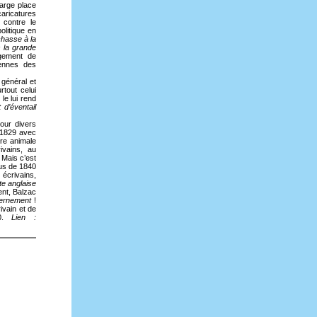
large place
aricatures
 contre le
litique en
hasse à la
s la grande
agement de
iennes des
 général et
rtout celui
le lui rend
t d’éventail
our divers
n 1829 avec
re animale
ivains, au
. Mais c’est
plus de 1840
écrivains,
te anglaise
ent, Balzac
vernement
!
ivain et de
20.
Lien :