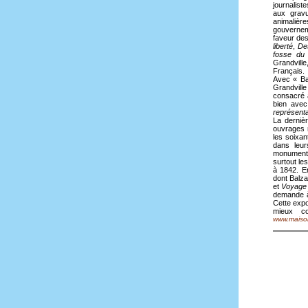
journalist
aux gravu
animalièr
gouvernem
faveur des
liberté
,
Des
fosse du 
Grandvill
Français.
Avec « Bal
Grandville
consacré 
bien avec
représenta
La derniè
ouvrages r
les soixa
dans leur
monumenta
surtout le
à 1842. E
dont Balza
et
Voyage d
demande 
Cette expo
mieux c
www.maison