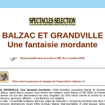
BALZAC ET GRANDVILLE
Une fantaisie mordante
Article publié dans la
Lettre
n°487 du 2 octobre 2019
Pour voir le parcours en images de l'exposition, cliquez ici.
 GRANVILLE. Une fantaisie mordante
. Cette première exposition depuis la réouver
Balzac après divers travaux nous montre les relations entre Balzac (1799-1850) et Grandv
dernier est l’un des dessinateurs les plus singuliers du XIXe siècle comme le montre la c
dessins, gravures, affiches…) qui illustrent ces relations.
e salle, « Grandville et Balzac dans les salles de rédaction », évoque la rencontre des deu
ressives divergences. Avant d’être écrivain, Balzac était journaliste. À cette époque, dess